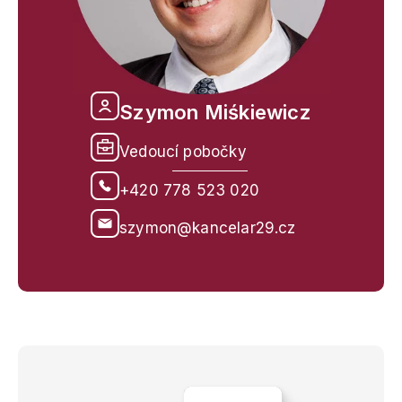
Szymon Miśkiewicz
Vedoucí pobočky
+420 778 523 020
szymon@kancelar29.cz