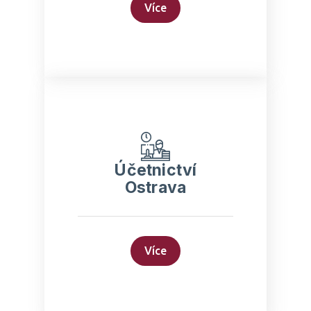
Zasedací místnost v ceně
Více
Zjistit
Účetnictví Ostrava
Účetnictví
Ostrava
Kompletní zastupování před
úřady
Dedikovaný účetní a mzdový
specialista
Konzultace v rámci
poskytovaných služeb
Více
Zjistit