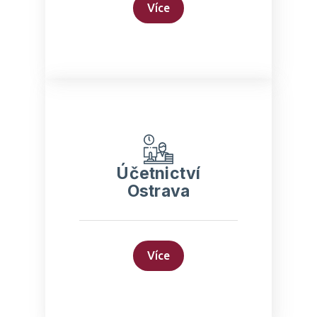
Zasedací místnost v ceně
Více
Zjistit
Účetnictví Ostrava
Účetnictví
Ostrava
Kompletní zastupování před
úřady
Dedikovaný účetní a mzdový
specialista
Konzultace v rámci
poskytovaných služeb
Více
Zjistit