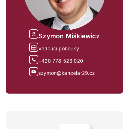
Szymon Miśkiewicz
Vedoucí pobočky
+420 778 523 020
szymon@kancelar29.cz