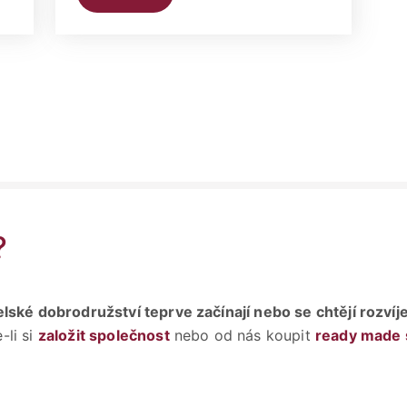
?
lské dobrodružství teprve začínají nebo se chtějí rozvíj
-li si
založit společnost
nebo od nás koupit
ready made 