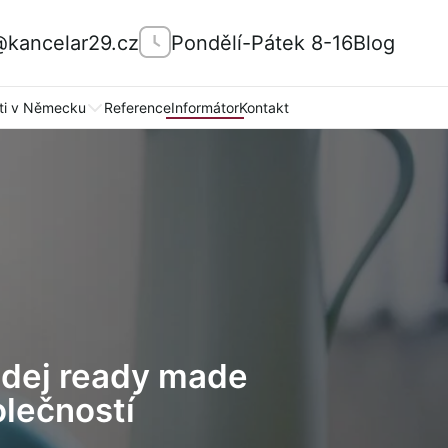
@kancelar29.cz
Pondělí-Pátek 8-16
Blog
ti v Německu
Reference
Informátor
Kontakt
odej ready made
lečností