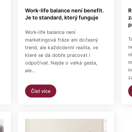
Work-life balance není benefit.
R
Je to standard, který funguje
z
p
Work-life balance není
T
marketingová fráze ani dočasný
n
trend, ale každodenní realita, ve
n
které se dá dobře pracovat i
m
odpočívat. Nejde o velká gesta,
i
ale...
z
Číst více