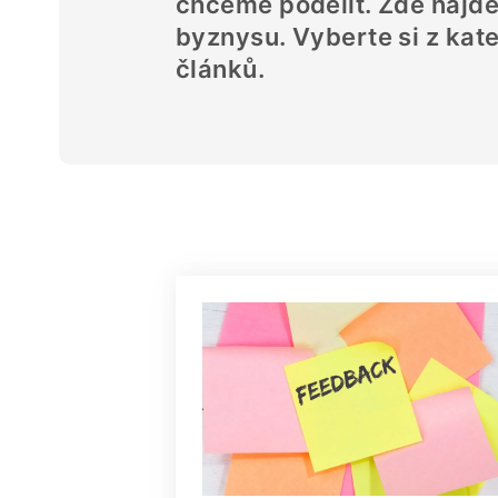
chceme podělit. Zde najde
byznysu. Vyberte si z kate
článků.