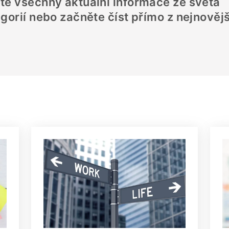
te všechny aktuální informace ze světa
gorií nebo začněte číst přímo z nejnověj