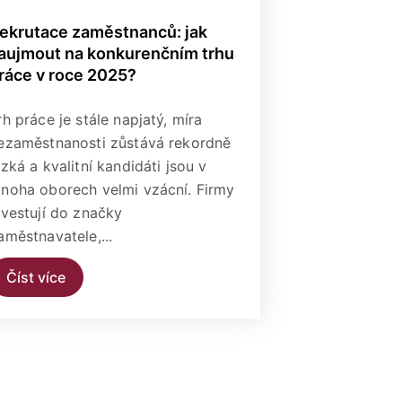
ekrutace zaměstnanců: jak
aujmout na konkurenčním trhu
ráce v roce 2025?
rh práce je stále napjatý, míra
ezaměstnanosti zůstává rekordně
ízká a kvalitní kandidáti jsou v
noha oborech velmi vzácní. Firmy
nvestují do značky
aměstnavatele,...
Číst více