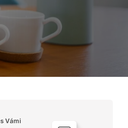
 s Vámi