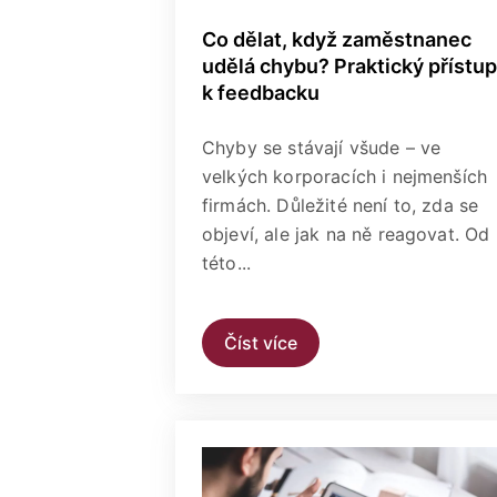
Co dělat, když zaměstnanec
udělá chybu? Praktický přístup
k feedbacku
Chyby se stávají všude – ve
velkých korporacích i nejmenších
firmách. Důležité není to, zda se
objeví, ale jak na ně reagovat. Od
této...
Číst více