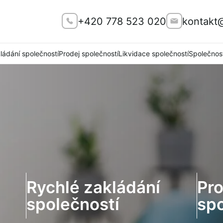
+420 778 523 020
kontakt
ládání společností
Prodej společností
Likvidace společností
Společnos
Rychlé zakládání
Pr
společností
spo