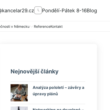
@kancelar29.cz
Pondělí-Pátek 8-16
Blog
ečnosti v Německu
Reference
Kontakt
Nejnovější články
Analýza pololetí – závěry a
úpravy plánů
Networking na dovolené –