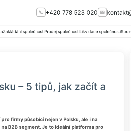
+420 778 523 020
kontakt
va
Zakládání společností
Prodej společností
Likvidace společností
Spol
ku – 5 tipů, jak začít a
 pro firmy působící nejen v Polsku, ale i na
na B2B segment. Je to ideální platforma pro