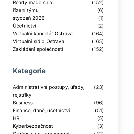
Ready made s.r.o.
(152)
řízení týmu
(6)
styczeń 2026
(1)
Účetnictví
(2)
Virtuální kancelář Ostrava
(164)
Virtuální sídlo Ostrava
(165)
Zakládání společností
(152)
Kategorie
Administrativní postupy, úřady,
(23)
rejstříky
Business
(96)
Finance, daně, účetnictví
(51)
HR
(5)
Kyberbezpečnost
(3)
Orgány s.r.o., pravomoci,
(42)