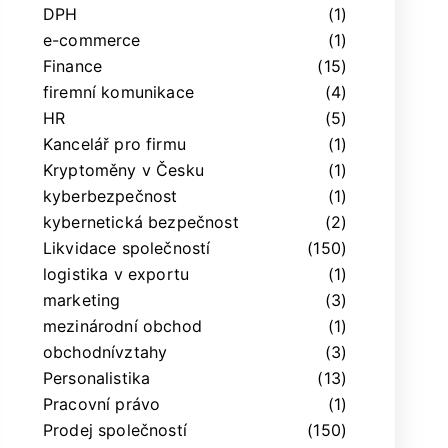
DPH
(1)
e-commerce
(1)
Finance
(15)
firemní komunikace
(4)
HR
(5)
Kancelář pro firmu
(1)
Kryptoměny v Česku
(1)
kyberbezpečnost
(1)
kybernetická bezpečnost
(2)
Likvidace společností
(150)
logistika v exportu
(1)
marketing
(3)
mezinárodní obchod
(1)
obchodnívztahy
(3)
Personalistika
(13)
Pracovní právo
(1)
Prodej společností
(150)