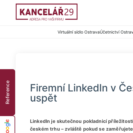
Virtuální sídlo Ostrava
Účetnictví Ostra
Reference
Firemní LinkedIn v Čes
uspět
LinkedIn je skutečnou pokladnicí příležitostí
českém trhu – zvláště pokud se zaměřujete 