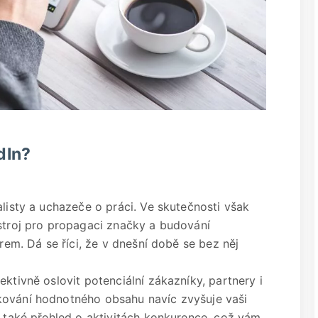
dIn?
alisty a uchazeče o práci. Ve skutečnosti však
ástroj pro propagaci značky a budování
irem. Dá se říci, že v dnešní době se bez něj
ktivně oslovit potenciální zákazníky, partnery i
kování hodnotného obsahu navíc zvyšuje vaši
e také přehled o aktivitách konkurence, což vám