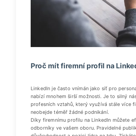
Proč mít firemní profil na Linke
LinkedIn je často vnímán jako síť pro person
nabízí mnohem širší možnosti. Je to silný n
profesních vztahů, který využívá stále více f
neobejde téměř žádné podnikání.
Díky firemnímu profilu na LinkedIn můžete efe
odborníky ve vašem oboru. Pravidelné publi
důvěryhodnost a pozici lídra na trhu. Získát