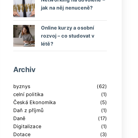
jak na něj nenuceně?
Online kurzy a osobní
rozvoj – co studovat v
létě?
Archiv
byznys
(62)
celní politika
(1)
Česká Ekonomika
(5)
Daň z příjmů
(1)
Daně
(17)
Digitalizace
(1)
Dotace
(3)