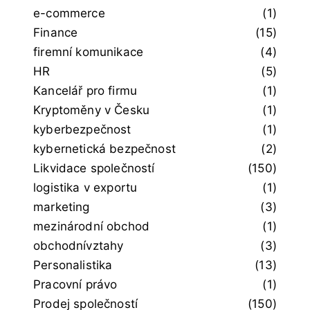
e-commerce
(1)
Finance
(15)
firemní komunikace
(4)
HR
(5)
Kancelář pro firmu
(1)
Kryptoměny v Česku
(1)
kyberbezpečnost
(1)
kybernetická bezpečnost
(2)
Likvidace společností
(150)
logistika v exportu
(1)
marketing
(3)
mezinárodní obchod
(1)
obchodnívztahy
(3)
Personalistika
(13)
Pracovní právo
(1)
Prodej společností
(150)