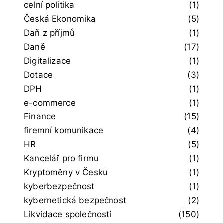
celní politika
(1)
Česká Ekonomika
(5)
Daň z příjmů
(1)
Daně
(17)
Digitalizace
(1)
Dotace
(3)
DPH
(1)
e-commerce
(1)
Finance
(15)
firemní komunikace
(4)
HR
(5)
Kancelář pro firmu
(1)
Kryptoměny v Česku
(1)
kyberbezpečnost
(1)
kybernetická bezpečnost
(2)
Likvidace společností
(150)