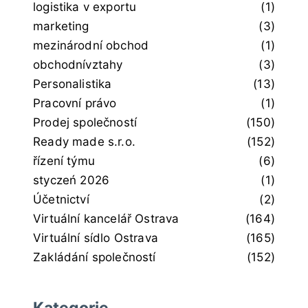
logistika v exportu
(1)
marketing
(3)
mezinárodní obchod
(1)
obchodnívztahy
(3)
Personalistika
(13)
Pracovní právo
(1)
Prodej společností
(150)
Ready made s.r.o.
(152)
řízení týmu
(6)
styczeń 2026
(1)
Účetnictví
(2)
Virtuální kancelář Ostrava
(164)
Virtuální sídlo Ostrava
(165)
Zakládání společností
(152)
Kategorie