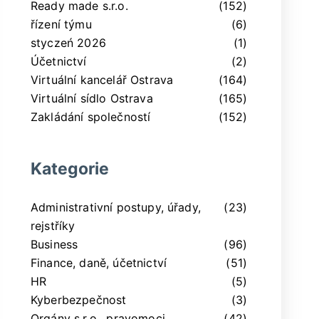
Ready made s.r.o.
(152)
řízení týmu
(6)
styczeń 2026
(1)
Účetnictví
(2)
Virtuální kancelář Ostrava
(164)
Virtuální sídlo Ostrava
(165)
Zakládání společností
(152)
Kategorie
Administrativní postupy, úřady,
(23)
rejstříky
Business
(96)
Finance, daně, účetnictví
(51)
HR
(5)
Kyberbezpečnost
(3)
Orgány s.r.o., pravomoci,
(42)