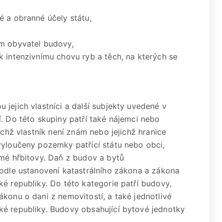
é a obranné účely státu,
ím obyvatel budovy,
k intenzivnímu chovu ryb a těch, na kterých se
jejich vlastníci a další subjekty uvedené v
. Do této skupiny patří také nájemci nebo
ichž vlastník není znám nebo jejichž hranice
vyloučeny pozemky patřící státu nebo obci,
omé hřbitovy. Daň z budov a bytů
podle ustanovení katastrálního zákona a zákona
é republiky. Do této kategorie patří budovy,
konu o dani z nemovitostí, a také jednotlivé
ké republiky. Budovy obsahující bytové jednotky