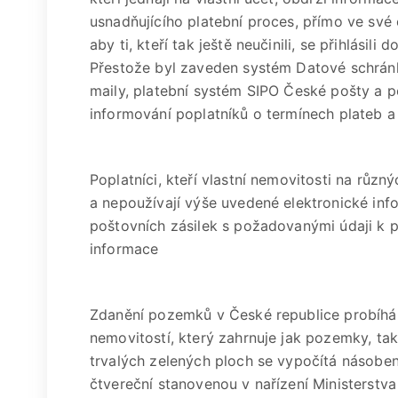
usnadňujícího platební proces, přímo ve své 
aby ti, kteří tak ještě neučinili, se přihlásil
Přestože byl zaveden systém Datové schránk
maily, platební systém SIPO České pošty a po
informování poplatníků o termínech plateb a
Poplatníci, kteří vlastní nemovitosti na růz
a nepoužívají výše uvedené elektronické in
poštovních zásilek s požadovanými údaji k 
informace
Zdanění pozemků v České republice probíhá 
nemovitostí, který zahrnuje jak pozemky, tak
trvalých zelených ploch se vypočítá násob
čtvereční stanovenou v nařízení Ministerstv