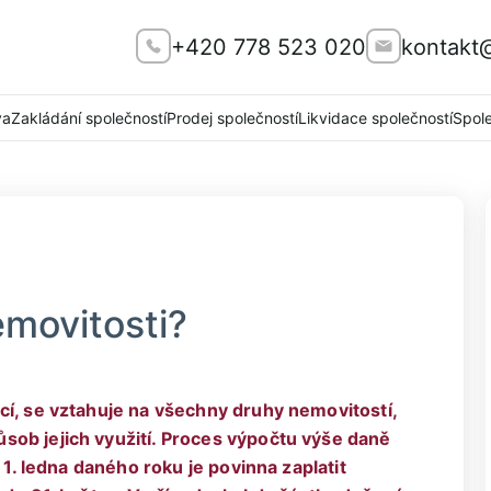
+420 778 523 020
kontakt
va
Zakládání společností
Prodej společností
Likvidace společností
Spol
emovitosti?
cí, se vztahuje na všechny druhy nemovitostí,
sob jejich využití. Proces výpočtu výše daně
 1. ledna daného roku je povinna zaplatit