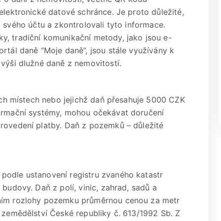
elektronické datové schránce. Je proto důležité,
i do svého účtu a zkontrolovali tyto informace.
y, tradiční komunikační metody, jako jsou e-
rtál daně “Moje daně”, jsou stále využívány k
 výši dlužné daně z nemovitostí.
ných místech nebo jejichž daň přesahuje 5000 CZK
formační systémy, mohou očekávat doručení
provedení platby. Daň z pozemků – důležité
podle ustanovení registru zvaného katastr
 budovy. Daň z polí, vinic, zahrad, sadů a
ením rozlohy pozemku průměrnou cenou za metr
a zemědělství České republiky č. 613/1992 Sb. Z