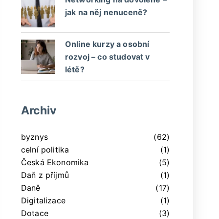
jak na něj nenuceně?
Online kurzy a osobní
rozvoj – co studovat v
létě?
Archiv
byznys
(62)
celní politika
(1)
Česká Ekonomika
(5)
Daň z příjmů
(1)
Daně
(17)
Digitalizace
(1)
Dotace
(3)