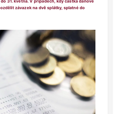
 do 31. května. V případech, kdy částka daňové
zdělit závazek na dvě splátky, splatné do