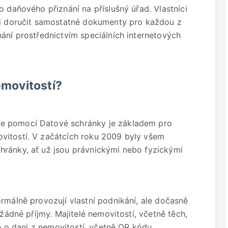
o daňového přiznání na příslušný úřad. Vlastníci
nni doručit samostatné dokumenty pro každou z
nání prostřednictvím speciálních internetových
nemovitostí?
e pomocí Datové schránky je základem pro
vitostí. V začátcích roku 2009 byly všem
hránky, ať už jsou právnickými nebo fyzickými
rmálně provozují vlastní podnikání, ale dočasně
 žádné příjmy. Majitelé nemovitostí, včetně těch,
ce o dani z nemovitostí, včetně QR kódu