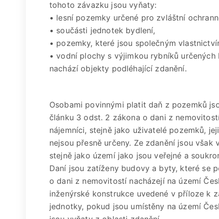
tohoto závazku jsou vyňaty:
• lesní pozemky určené pro zvláštní ochrann
• součásti jednotek bydlení,
• pozemky, které jsou společným vlastnictv
• vodní plochy s výjimkou rybníků určených 
nachází objekty podléhající zdanění.
Osobami povinnými platit daň z pozemků jsou 
článku 3 odst. 2 zákona o dani z nemovitostí
nájemníci, stejně jako uživatelé pozemků, jej
nejsou přesně určeny. Ze zdanění jsou však 
stejně jako území jako jsou veřejné a soukr
Daní jsou zatíženy budovy a byty, které se 
o dani z nemovitostí nacházejí na území Česk
inženýrské konstrukce uvedené v příloze k zá
jednotky, pokud jsou umístěny na území Čes