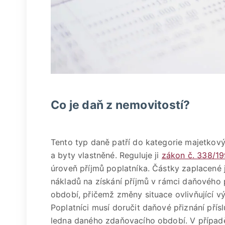
Co je daň z nemovitostí?
Tento typ daně patří do kategorie majetkov
a byty vlastněné. Reguluje ji
zákon č. 338/1
úroveň příjmů poplatníka. Částky zaplacené
nákladů na získání příjmů v rámci daňového 
období, přičemž změny situace ovlivňující v
Poplatníci musí doručit daňové přiznání přís
ledna daného zdaňovacího období. V případě,