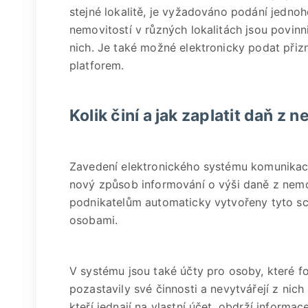
stejné lokalitě, je vyžadováno podání jednoh
nemovitostí v různých lokalitách jsou povi
nich. Je také možné elektronicky podat přiz
platforem.
Kolik činí a jak zaplatit daň z 
Zavedení elektronického systému komunikac
nový způsob informování o výši daně z nemo
podnikatelům automaticky vytvořeny tyto sc
osobami.
V systému jsou také účty pro osoby, které fo
pozastavily své činnosti a nevytvářejí z nich
kteří jednají na vlastní účet, obdrží informa