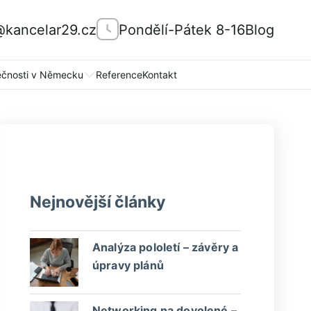
@kancelar29.cz
Pondělí-Pátek 8-16
Blog
ečnosti v Německu
Reference
Kontakt
Nejnovější články
Analýza pololetí – závěry a
úpravy plánů
Networking na dovolené –