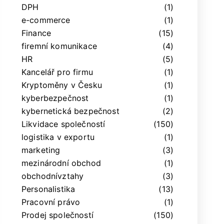
DPH
(1)
e-commerce
(1)
Finance
(15)
firemní komunikace
(4)
HR
(5)
Kancelář pro firmu
(1)
Kryptoměny v Česku
(1)
kyberbezpečnost
(1)
kybernetická bezpečnost
(2)
Likvidace společností
(150)
logistika v exportu
(1)
marketing
(3)
mezinárodní obchod
(1)
obchodnívztahy
(3)
Personalistika
(13)
Pracovní právo
(1)
Prodej společností
(150)