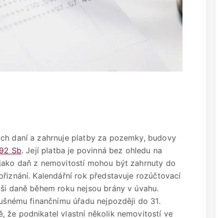
ých daní a zahrnuje platby za pozemky, budovy
992 Sb
. Její platba je povinná bez ohledu na
 jako daň z nemovitostí mohou být zahrnuty do
přiznání. Kalendářní rok představuje rozúčtovací
ýši daně během roku nejsou brány v úvahu.
lušnému finančnímu úřadu nejpozději do 31.
 že podnikatel vlastní několik nemovitostí ve