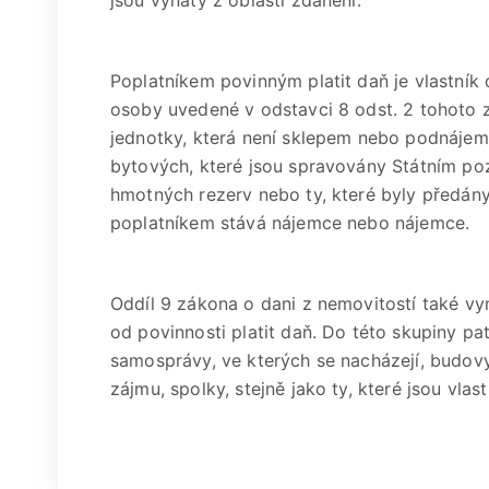
jsou vyňaty z oblasti zdanění.
Poplatníkem povinným platit daň je vlastník
osoby uvedené v odstavci 8 odst. 2 tohoto
jednotky, která není sklepem nebo podnájemn
bytových, které jsou spravovány Státním 
hmotných rezerv nebo ty, které byly předány 
poplatníkem stává nájemce nebo nájemce.
Oddíl 9 zákona o dani z nemovitostí také v
od povinnosti platit daň. Do této skupiny pa
samosprávy, ve kterých se nacházejí, budov
zájmu, spolky, stejně jako ty, které jsou vla