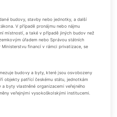
 dané budovy, stavby nebo jednotky, a další
 zákona. V případě pronájmu nebo nájmu
í místností, a také v případě jiných budov než
pozemkovým úřadem nebo Správou státních
Ministerstvu financí v rámci privatizace, se
ymezuje budovy a byty, které jsou osvobozeny
tří objekty patřící českému státu, jednotkám
y a byty vlastněné organizacemi veřejného
stněny veřejnými vysokoškolskými institucemi.