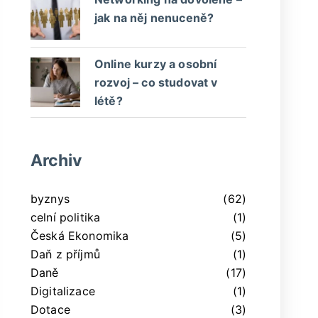
jak na něj nenuceně?
Online kurzy a osobní
rozvoj – co studovat v
létě?
Archiv
byznys
(62)
celní politika
(1)
Česká Ekonomika
(5)
Daň z příjmů
(1)
Daně
(17)
Digitalizace
(1)
Dotace
(3)