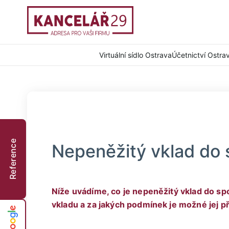
Virtuální sídlo Ostrava
Účetnictví Ostra
Reference
Nepeněžitý vklad do 
Níže uvádíme, co je nepeněžitý vklad do s
vkladu a za jakých podmínek je možné jej p