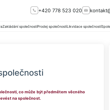
+420 778 523 020
kontakt
va
Zakládání společností
Prodej společností
Likvidace společností
Spol
společnosti
polečnosti, co může být předmětem věcného
řevést na společnost.