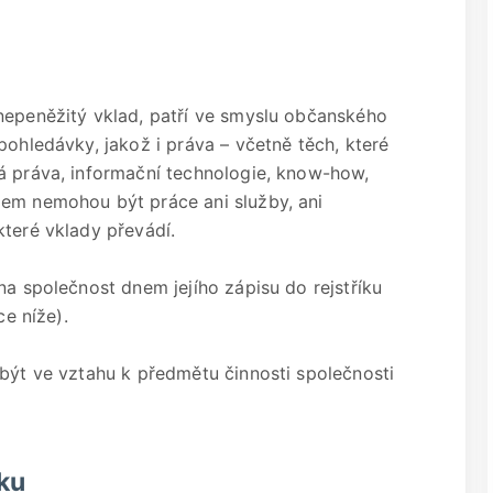
nepeněžitý vklad, patří ve smyslu občanského
pohledávky, jakož i práva – včetně těch, které
á práva, informační technologie, know-how,
dem nemohou být práce ani služby, ani
které vklady převádí.
na společnost dnem jejího zápisu do rejstříku
ce níže).
 být ve vztahu k předmětu činnosti společnosti
ku