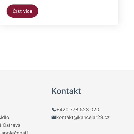
Číst více
Kontakt
+420 778 523 020
sídlo
kontakt@kancelar29.cz
í Ostrava
 společností