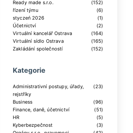
Ready made s.r.o.
(152)
řízení týmu
(6)
styczeń 2026
(1)
Účetnictví
(2)
Virtuální kancelář Ostrava
(164)
Virtuální sídlo Ostrava
(165)
Zakládání společností
(152)
Kategorie
Administrativní postupy, úřady,
(23)
rejstříky
Business
(96)
Finance, daně, účetnictví
(51)
HR
(5)
Kyberbezpečnost
(3)
Orgány s.r.o., pravomoci,
(42)