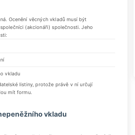
lná. Ocenění věcných vkladů musí být
polečníci (akcionáři) společnosti. Jeho
ti:
ní
ho vkladu
elské listiny, protože právě v ní určují
dou mít formu.
nepeněžního vkladu