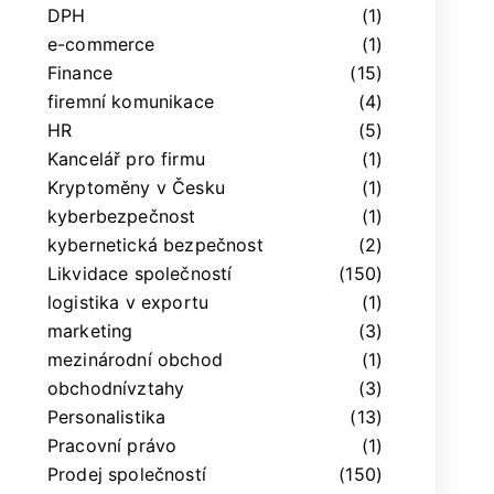
DPH
(1)
e-commerce
(1)
Finance
(15)
firemní komunikace
(4)
HR
(5)
Kancelář pro firmu
(1)
Kryptoměny v Česku
(1)
kyberbezpečnost
(1)
kybernetická bezpečnost
(2)
Likvidace společností
(150)
logistika v exportu
(1)
marketing
(3)
mezinárodní obchod
(1)
obchodnívztahy
(3)
Personalistika
(13)
Pracovní právo
(1)
Prodej společností
(150)