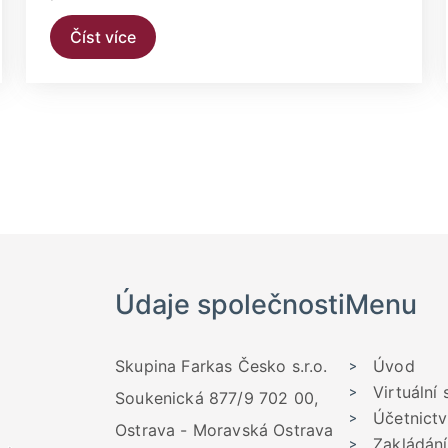
Číst více
Údaje společnosti
Menu
Skupina Farkas Česko s.r.o.
Úvod
Virtuální 
Soukenická 877/9 702 00,
Účetnictv
Ostrava - Moravská Ostrava
Zakládání