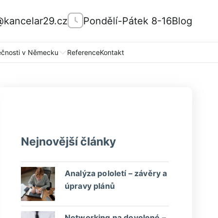
@kancelar29.cz
Pondělí-Pátek 8-16
Blog
ečnosti v Německu
Reference
Kontakt
Nejnovější články
Analýza pololetí – závěry a
úpravy plánů
Networking na dovolené –