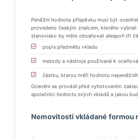
Peněžní hodnota příspěvku musí být ocenite
provedeno českým znalcem, kterého vybrali s
stanovisko by mělo obsahovat alespoň tři čás
popis předmětu vkladu
metody a nástroje používané k oceňová
částku, kterou měří hodnotu nepeněžní
Ocenění se provádí před vyhotovením zakladat
společníci hodnotu svých vkladů a jakou bu
Nemovitosti vkládané formou 