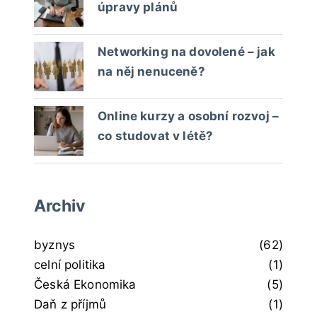
úpravy plánů
Networking na dovolené – jak
na něj nenuceně?
Online kurzy a osobní rozvoj –
co studovat v létě?
Archiv
byznys
(62)
celní politika
(1)
Česká Ekonomika
(5)
Daň z příjmů
(1)