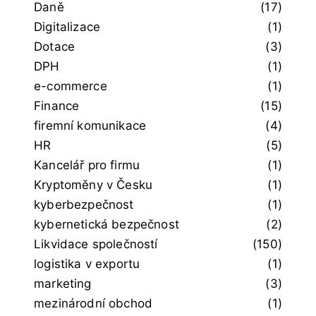
Daně
(17)
Digitalizace
(1)
Dotace
(3)
DPH
(1)
e-commerce
(1)
Finance
(15)
firemní komunikace
(4)
HR
(5)
Kancelář pro firmu
(1)
Kryptoměny v Česku
(1)
kyberbezpečnost
(1)
kybernetická bezpečnost
(2)
Likvidace společností
(150)
logistika v exportu
(1)
marketing
(3)
mezinárodní obchod
(1)