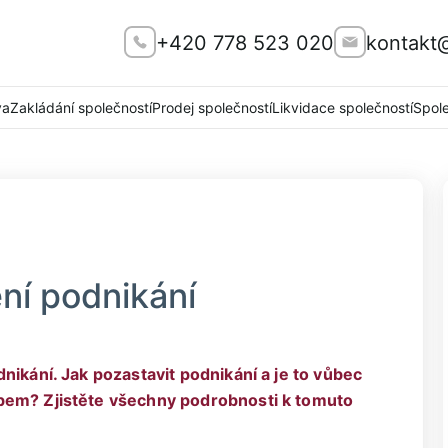
+420 778 523 020
kontakt
va
Zakládání společností
Prodej společností
Likvidace společností
Spol
ní podnikání
nikání. Jak pozastavit podnikání a je to vůbec
bem? Zjistěte všechny podrobnosti k tomuto