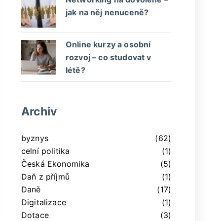
jak na něj nenuceně?
Online kurzy a osobní
rozvoj – co studovat v
létě?
Archiv
byznys
(62)
celní politika
(1)
Česká Ekonomika
(5)
Daň z příjmů
(1)
Daně
(17)
Digitalizace
(1)
Dotace
(3)