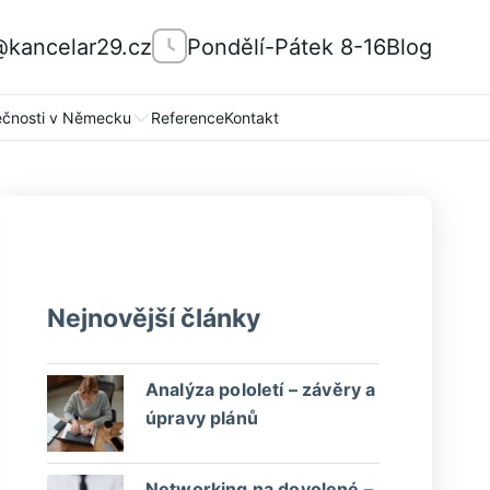
@kancelar29.cz
Pondělí-Pátek 8-16
Blog
ečnosti v Německu
Reference
Kontakt
Nejnovější články
Analýza pololetí – závěry a
úpravy plánů
Networking na dovolené –