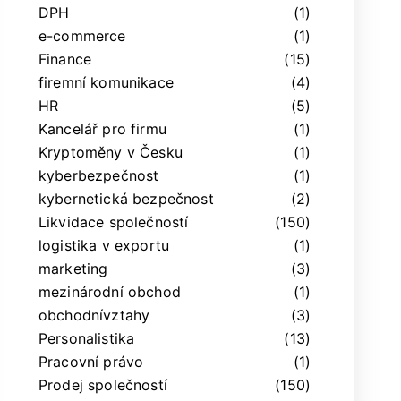
DPH
(1)
e-commerce
(1)
Finance
(15)
firemní komunikace
(4)
HR
(5)
Kancelář pro firmu
(1)
Kryptoměny v Česku
(1)
kyberbezpečnost
(1)
kybernetická bezpečnost
(2)
Likvidace společností
(150)
logistika v exportu
(1)
marketing
(3)
mezinárodní obchod
(1)
obchodnívztahy
(3)
Personalistika
(13)
Pracovní právo
(1)
Prodej společností
(150)