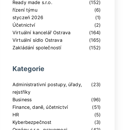
Ready made s.r.o.
(152)
řízení týmu
(6)
styczeń 2026
(1)
Účetnictví
(2)
Virtuální kancelář Ostrava
(164)
Virtuální sídlo Ostrava
(165)
Zakládání společností
(152)
Kategorie
Administrativní postupy, úřady,
(23)
rejstříky
Business
(96)
Finance, daně, účetnictví
(51)
HR
(5)
Kyberbezpečnost
(3)
Orgány s.r.o., pravomoci,
(42)