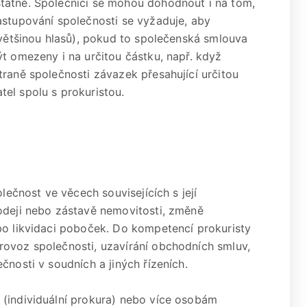
tatně. Společníci se mohou dohodnout i na tom,
astupování společnosti se vyžaduje, aby
 většinou hlasů), pokud to společenská smlouva
ýt omezeny i na určitou částku, např. když
traně společnosti závazek přesahující určitou
el spolu s prokuristou.
olečnost ve věcech souvisejících s její
odeji nebo zástavě nemovitosti, změně
bo likvidaci poboček. Do kompetencí prokuristy
rovoz společnosti, uzavírání obchodních smluv,
čnosti v soudních a jiných řízeních.
 (individuální prokura) nebo více osobám