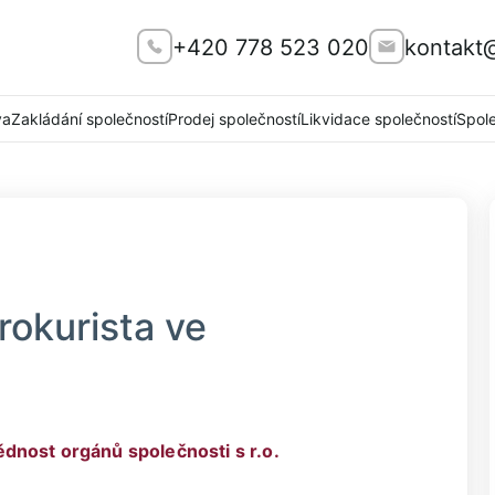
+420 778 523 020
kontakt
va
Zakládání společností
Prodej společností
Likvidace společností
Spol
rokurista ve
dnost orgánů společnosti s r.o.