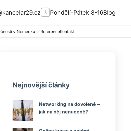
@kancelar29.cz
Pondělí-Pátek 8-16
Blog
ečnosti v Německu
Reference
Kontakt
Nejnovější články
Networking na dovolené –
jak na něj nenuceně?
Online kurzy a osobní