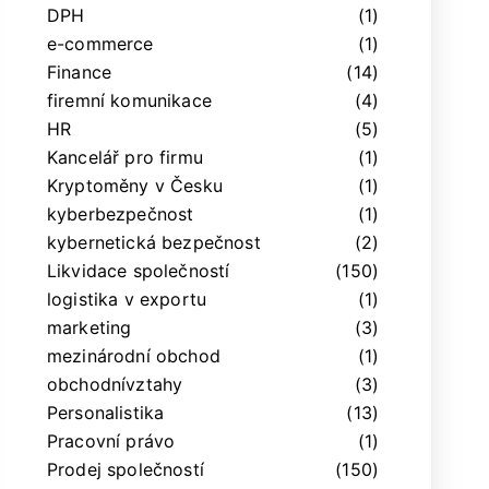
DPH
(1)
e-commerce
(1)
Finance
(14)
firemní komunikace
(4)
HR
(5)
Kancelář pro firmu
(1)
Kryptoměny v Česku
(1)
kyberbezpečnost
(1)
kybernetická bezpečnost
(2)
Likvidace společností
(150)
logistika v exportu
(1)
marketing
(3)
mezinárodní obchod
(1)
obchodnívztahy
(3)
Personalistika
(13)
Pracovní právo
(1)
Prodej společností
(150)