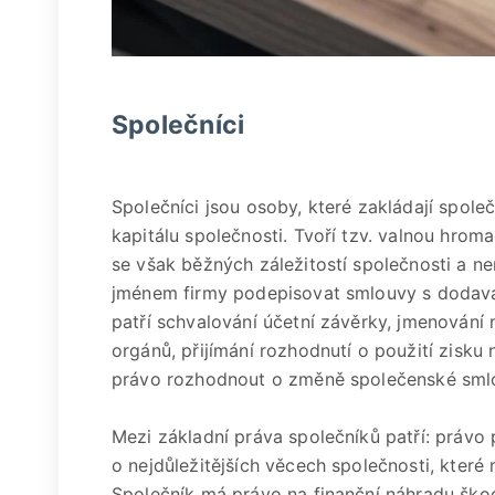
Společníci
Společníci jsou osoby, které zakládají společ
kapitálu společnosti. Tvoří tzv. valnou hrom
se však běžných záležitostí společnosti a 
jménem firmy podepisovat smlouvy s dodavat
patří schvalování účetní závěrky, jmenování
orgánů, přijímání rozhodnutí o použití zisku
právo rozhodnout o změně společenské sml
Mezi základní práva společníků patří: právo 
o nejdůležitějších věcech společnosti, kter
Společník má právo na finanční náhradu škod