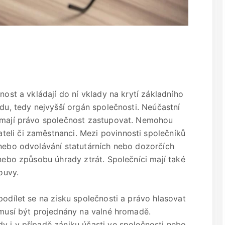
nost a vkládají do ní vklady na krytí základního
adu, tedy nejvyšší orgán společnosti. Neúčastní
nemají právo společnost zastupovat. Nemohou
eli či zaměstnanci. Mezi povinnosti společníků
 nebo odvolávání statutárních nebo dozorčích
 nebo způsobu úhrady ztrát. Společníci mají také
ouvy.
podílet se na zisku společnosti a právo hlasovat
é musí být projednány na valné hromadě.
y i v případě zániku účasti ve společnosti nebo