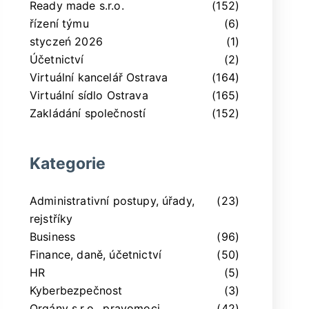
Ready made s.r.o.
(152)
řízení týmu
(6)
styczeń 2026
(1)
Účetnictví
(2)
Virtuální kancelář Ostrava
(164)
Virtuální sídlo Ostrava
(165)
Zakládání společností
(152)
Kategorie
Administrativní postupy, úřady,
(23)
rejstříky
Business
(96)
Finance, daně, účetnictví
(50)
HR
(5)
Kyberbezpečnost
(3)
Orgány s.r.o., pravomoci,
(42)