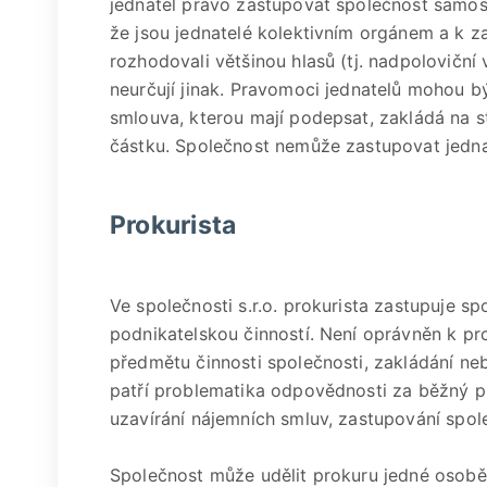
jednatel právo zastupovat společnost samos
že jsou jednatelé kolektivním orgánem a k z
rozhodovali většinou hlasů (tj. nadpoloviční
neurčují jinak. Pravomoci jednatelů mohou b
smlouva, kterou mají podepsat, zakládá na s
částku. Společnost nemůže zastupovat jednat
Prokurista
Ve společnosti s.r.o. prokurista zastupuje sp
podnikatelskou činností. Není oprávněn k pr
předmětu činnosti společnosti, zakládání ne
patří problematika odpovědnosti za běžný p
uzavírání nájemních smluv, zastupování spole
Společnost může udělit prokuru jedné osobě