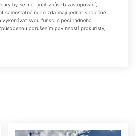
rokury by se měl určit způsob zastupování,
at samostatně nebo zda mají jednat společně.
en vykonávat svou funkci s péčí řádného
způsobenou porušením povinností prokuristy,