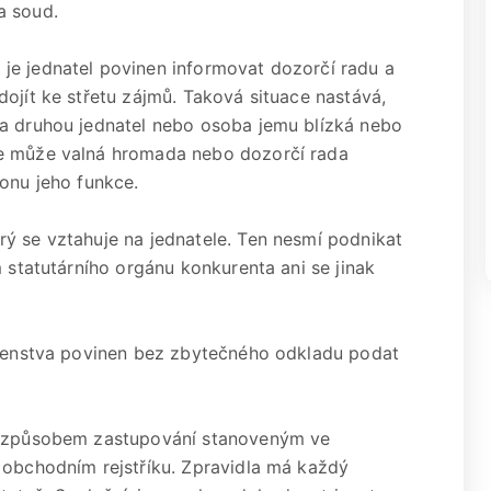
a soud.
je jednatel povinen informovat dozorčí radu a
ojít ke střetu zájmů. Taková situace nastává,
 a druhou jednatel nebo osoba jemu blízká nebo
ce může valná hromada nebo dozorčí rada
onu jeho funkce.
ý se vztahuje na jednatele. Ten nesmí podnikat
m statutárního orgánu konkurenta ani se jinak
tavenstva povinen bez zbytečného odkladu podat
se způsobem zastupování stanoveným ve
 obchodním rejstříku. Zpravidla má každý