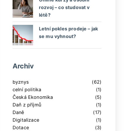
rozvoj – co studovat v
létě?
Letní pokles prodeje – jak
se mu vyhnout?
Archiv
byznys
(62)
celní politika
(1)
Česká Ekonomika
(5)
Daň z příjmů
(1)
Daně
(17)
Digitalizace
(1)
Dotace
(3)