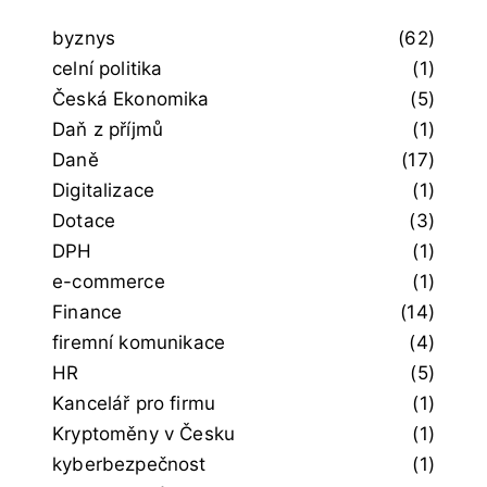
byznys
(62)
celní politika
(1)
Česká Ekonomika
(5)
Daň z příjmů
(1)
Daně
(17)
Digitalizace
(1)
Dotace
(3)
DPH
(1)
e-commerce
(1)
Finance
(14)
firemní komunikace
(4)
HR
(5)
Kancelář pro firmu
(1)
Kryptoměny v Česku
(1)
kyberbezpečnost
(1)