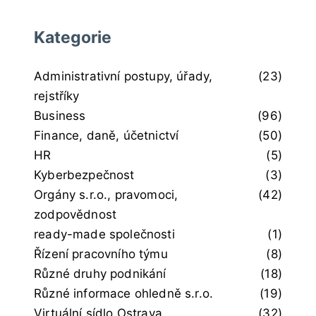
Kategorie
Administrativní postupy, úřady,
(23)
rejstříky
Business
(96)
Finance, daně, účetnictví
(50)
HR
(5)
Kyberbezpečnost
(3)
Orgány s.r.o., pravomoci,
(42)
zodpovědnost
ready-made společnosti
(1)
Řízení pracovního týmu
(8)
Různé druhy podnikání
(18)
Různé informace ohledně s.r.o.
(19)
Virtuální sídlo Ostrava
(32)