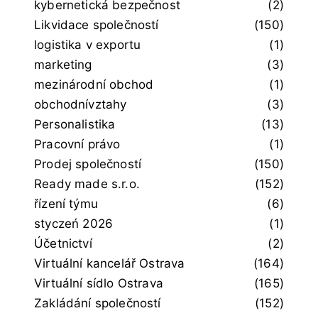
kybernetická bezpečnost
(2)
Likvidace společností
(150)
logistika v exportu
(1)
marketing
(3)
mezinárodní obchod
(1)
obchodnívztahy
(3)
Personalistika
(13)
Pracovní právo
(1)
Prodej společností
(150)
Ready made s.r.o.
(152)
řízení týmu
(6)
styczeń 2026
(1)
Účetnictví
(2)
Virtuální kancelář Ostrava
(164)
Virtuální sídlo Ostrava
(165)
Zakládání společností
(152)