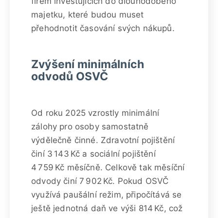
firem investujících do dlouhodobého
majetku, které budou muset
přehodnotit časování svých nákupů.
Zvýšení minimálních
odvodů OSVČ
Od roku 2025 vzrostly minimální
zálohy pro osoby samostatně
výdělečně činné. Zdravotní pojištění
činí 3 143 Kč a sociální pojištění
4 759 Kč měsíčně. Celkově tak měsíční
odvody činí 7 902 Kč. Pokud OSVČ
využívá paušální režim, připočítává se
ještě jednotná daň ve výši 814 Kč, což