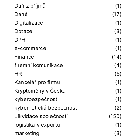
Daň z příjmů
(1)
Daně
(17)
Digitalizace
(1)
Dotace
(3)
DPH
(1)
e-commerce
(1)
Finance
(14)
firemní komunikace
(4)
HR
(5)
Kancelář pro firmu
(1)
Kryptoměny v Česku
(1)
kyberbezpečnost
(1)
kybernetická bezpečnost
(2)
Likvidace společností
(150)
logistika v exportu
(1)
marketing
(3)