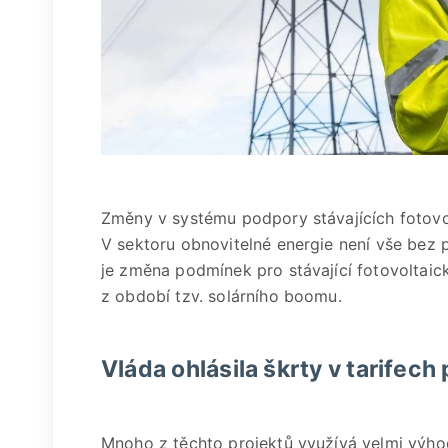
Změny v systému podpory stávajících fotovo
V sektoru obnovitelné energie není vše bez 
je změna podmínek pro stávající fotovoltaick
z období tzv. solárního boomu.
Vláda ohlásila škrty v tarifech 
Mnoho z těchto projektů využívá velmi výho