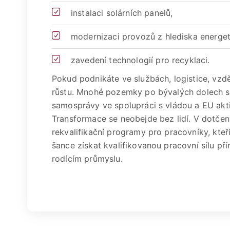
instalaci solárních panelů,
modernizaci provozů z hlediska energeti
zavedení technologií pro recyklaci.
Pokud podnikáte ve službách, logistice, vzděl
růstu. Mnohé pozemky po bývalých dolech se 
samosprávy ve spolupráci s vládou a EU akti
Transformace se neobejde bez lidí. V dotčený
rekvalifikační programy pro pracovníky, kteří
šance získat kvalifikovanou pracovní sílu p
rodícím průmyslu.