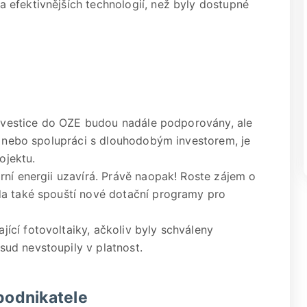
efektivnějších technologií, než byly dostupné
?
 investice do OZE budou nadále podporovány, ale
ny nebo spolupráci s dlouhodobým investorem, je
ojektu.
rní energii uzavírá. Právě naopak! Roste zájem o
da také spouští nové dotační programy pro
cí fotovoltaiky, ačkoliv byly schváleny
ud nevstoupily v platnost.
podnikatele