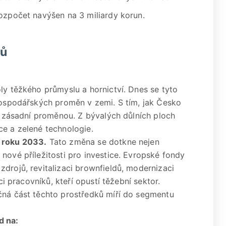
rozpočet navýšen na 3 miliardy korun.
nů
ly těžkého průmyslu a hornictví. Dnes se tyto
 hospodářských proměn v zemi. S tím, jak Česko
ti zásadní proměnou. Z bývalých důlních ploch
ce a zelené technologie.
o roku 2033.
Tato změna se dotkne nejen
nové příležitosti pro investice. Evropské fondy
drojů, revitalizaci brownfieldů, modernizaci
ci pracovníků, kteří opustí těžební sektor.
čná část těchto prostředků míří do segmentu
d na: