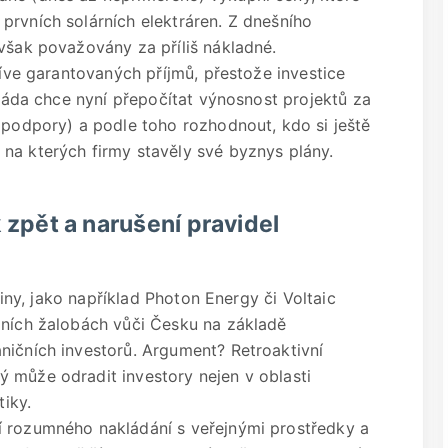
prvních solárních elektráren. Z dnešního
 však považovány za příliš nákladné.
říve garantovaných příjmů, přestože investice
 Vláda chce nyní přepočítat výnosnost projektů za
 podpory) a podle toho rozhodnout, kdo si ještě
na kterých firmy stavěly své byznys plány.
k zpět a narušení pravidel
upiny, jako například Photon Energy či Voltaic
dních žalobách vůči Česku na základě
ničních investorů. Argument? Retroaktivní
 může odradit investory nejen v oblasti
tiky.
í rozumného nakládání s veřejnými prostředky a