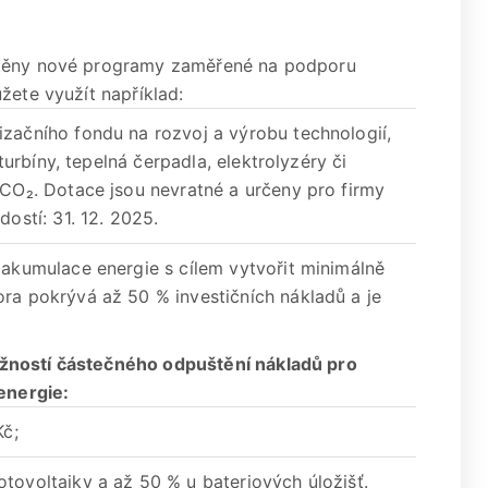
štěny nové programy zaměřené na podporu
žete využít například:
začního fondu na rozvoj a výrobu technologií,
 turbíny, tepelná čerpadla, elektrolyzéry či
 CO₂. Dotace jsou nevratné a určeny pro firmy
ostí: 31. 12. 2025.
 akumulace energie s cílem vytvořit minimálně
ra pokrývá až 50 % investičních nákladů a je
žností částečného odpuštění nákladů pro
 energie:
Kč;
tovoltaiky a až 50 % u bateriových úložišť.