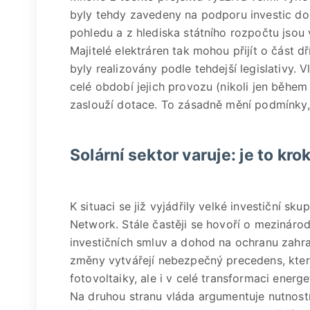
byly tehdy zavedeny na podporu investic do 
pohledu a z hlediska státního rozpočtu jsou
Majitelé elektráren tak mohou přijít o část d
byly realizovány podle tehdejší legislativy.
celé období jejich provozu (nikoli jen během
zaslouží dotace. To zásadně mění podmínky, 
Solární sektor varuje: je to kro
K situaci se již vyjádřily velké investiční sk
Network. Stále častěji se hovoří o mezináro
investičních smluv a dohod na ochranu zahra
změny vytvářejí nebezpečný precedens, který
fotovoltaiky, ale i v celé transformaci energe
Na druhou stranu vláda argumentuje nutnost