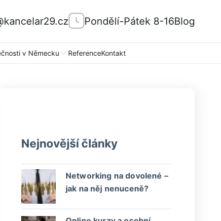
@kancelar29.cz
Pondělí-Pátek 8-16
Blog
ečnosti v Německu
Reference
Kontakt
Nejnovější články
Networking na dovolené –
jak na něj nenuceně?
Online kurzy a osobní