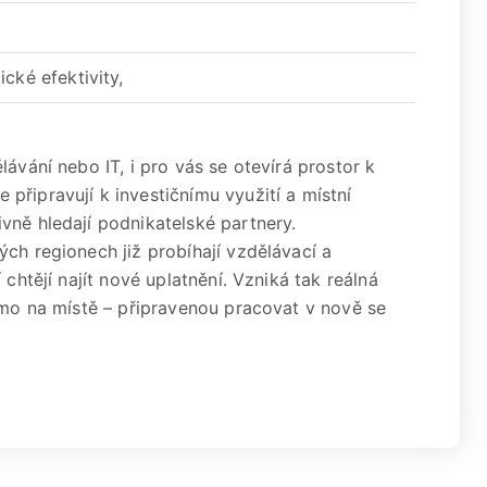
cké efektivity,
ávání nebo IT, i pro vás se otevírá prostor k
připravují k investičnímu využití a místní
vně hledají podnikatelské partnery.
ch regionech již probíhají vzdělávací a
 chtějí najít nové uplatnění. Vzniká tak reálná
římo na místě – připravenou pracovat v nově se