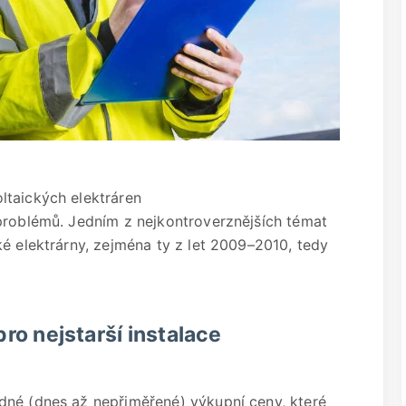
ltaických elektráren
problémů. Jedním z nejkontroverznějších témat
é elektrárny, zejména ty z let 2009–2010, tedy
pro nejstarší instalace
dné (dnes až nepřiměřené) výkupní ceny, které