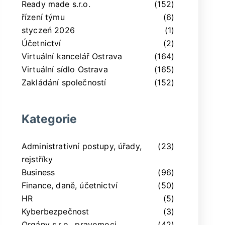
Ready made s.r.o.
(152)
řízení týmu
(6)
styczeń 2026
(1)
Účetnictví
(2)
Virtuální kancelář Ostrava
(164)
Virtuální sídlo Ostrava
(165)
Zakládání společností
(152)
Kategorie
Administrativní postupy, úřady,
(23)
rejstříky
Business
(96)
Finance, daně, účetnictví
(50)
HR
(5)
Kyberbezpečnost
(3)
Orgány s.r.o., pravomoci,
(42)