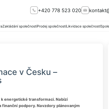
+420 778 523 020
kontakt
va
Zakládání společností
Prodej společností
Likvidace společností
Spol
mace v Česku –
s
k energetické transformaci. Nabízí
í a finanční podpory. Navzdory plánovaným