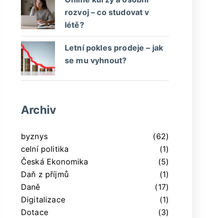
rozvoj – co studovat v
létě?
Letní pokles prodeje – jak
se mu vyhnout?
Archiv
byznys
(62)
celní politika
(1)
Česká Ekonomika
(5)
Daň z příjmů
(1)
Daně
(17)
Digitalizace
(1)
Dotace
(3)