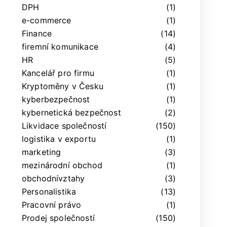
DPH
(1)
e-commerce
(1)
Finance
(14)
firemní komunikace
(4)
HR
(5)
Kancelář pro firmu
(1)
Kryptoměny v Česku
(1)
kyberbezpečnost
(1)
kybernetická bezpečnost
(2)
Likvidace společností
(150)
logistika v exportu
(1)
marketing
(3)
mezinárodní obchod
(1)
obchodnívztahy
(3)
Personalistika
(13)
Pracovní právo
(1)
Prodej společností
(150)