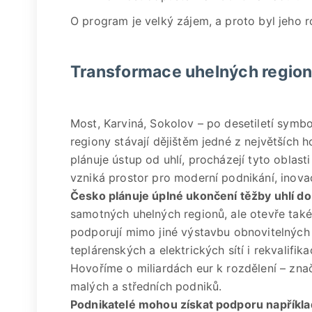
O program je velký zájem, a proto byl jeho 
Transformace uhelných regio
Most, Karviná, Sokolov – po desetiletí symbo
regiony stávají dějištěm jedné z největších
plánuje ústup od uhlí, procházejí tyto oblas
vzniká prostor pro moderní podnikání, inova
Česko plánuje úplné ukončení těžby uhlí d
samotných uhelných regionů, ale otevře také 
podporují mimo jiné výstavbu obnovitelných z
teplárenských a elektrických sítí i rekvalifika
Hovoříme o miliardách eur k rozdělení – zna
malých a středních podniků.
Podnikatelé mohou získat podporu napříkla