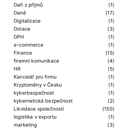
Daň z příjmů
(1)
Daně
(17)
Digitalizace
(1)
Dotace
(3)
DPH
(1)
e-commerce
(1)
Finance
(15)
firemní komunikace
(4)
HR
(5)
Kancelář pro firmu
(1)
Kryptoměny v Česku
(1)
kyberbezpečnost
(1)
kybernetická bezpečnost
(2)
Likvidace společností
(150)
logistika v exportu
(1)
marketing
(3)