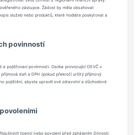
registrovat svou činnost u regionální finanční správy.
ověřeného zástupce. Žádost by měla obsahovat
 popis služeb nebo produktů, které hodláte poskytovat a
ch povinností
vé a pojišťovací povinnosti. Osoba provozující OSVČ v
e příjmová daň a DPH (pokud překročí určitý příjmový
ího pojištění, abyste upravili své zdravotní a důchodové
a povoleními
íslušných licencí nebo povolení před zahájením činnosti.