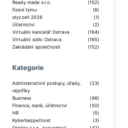
Ready made s.r.o.
(152)
řízení týmu
(6)
styczeń 2026
(1)
Účetnictví
(2)
Virtuální kancelář Ostrava
(164)
Virtuální sídlo Ostrava
(165)
Zakládání společností
(152)
Kategorie
Administrativní postupy, úřady,
(23)
rejstříky
Business
(96)
Finance, daně, účetnictví
(50)
HR
(5)
Kyberbezpečnost
(3)
Orgány s.r.o., pravomoci,
(42)