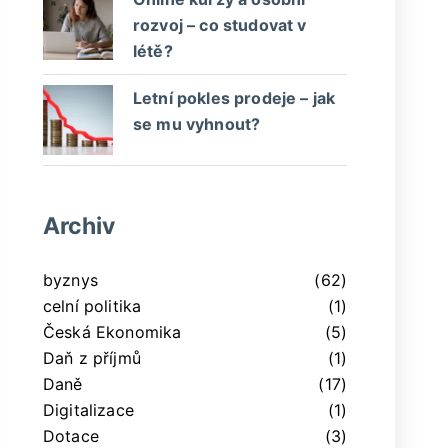
rozvoj – co studovat v
létě?
Letní pokles prodeje – jak
se mu vyhnout?
Archiv
byznys
(62)
celní politika
(1)
Česká Ekonomika
(5)
Daň z příjmů
(1)
Daně
(17)
Digitalizace
(1)
Dotace
(3)