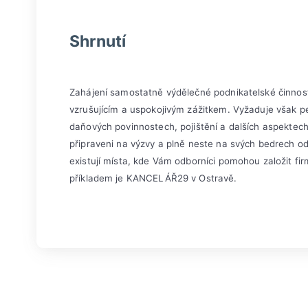
Shrnutí
Zahájení samostatně výdělečné podnikatelské činnos
vzrušujícím a uspokojivým zážitkem. Vyžaduje však peč
daňových povinnostech, pojištění a dalších aspektec
připraveni na výzvy a plně neste na svých bedrech o
existují místa, kde Vám odborníci pomohou založit f
příkladem je KANCELÁŘ29 v Ostravě.