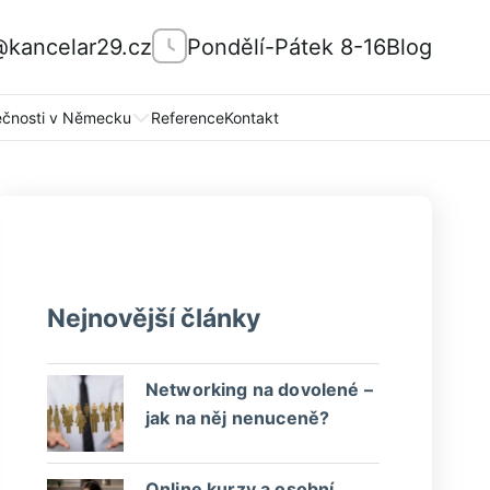
@kancelar29.cz
Pondělí-Pátek 8-16
Blog
ečnosti v Německu
Reference
Kontakt
Nejnovější články
Networking na dovolené –
jak na něj nenuceně?
Online kurzy a osobní