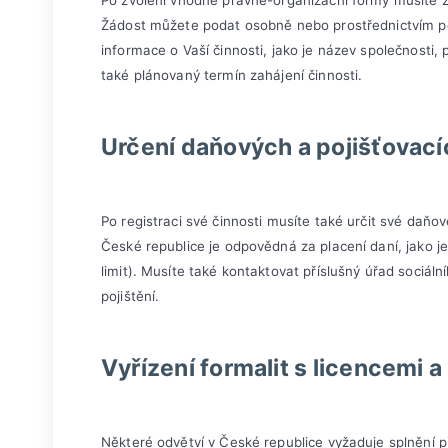
Po zvolení vhodné právně-organizační formy musíte za
Žádost můžete podat osobně nebo prostřednictvím p
informace o Vaší činnosti, jako je název společnosti,
také plánovaný termín zahájení činnosti.
Určení daňových a pojišťovací
Po registraci své činnosti musíte také určit své daňo
České republice je odpovědná za placení daní, jako j
limit). Musíte také kontaktovat příslušný úřad sociáln
pojištění.
Vyřízení formalit s licencemi 
Některé odvětví v České republice vyžaduje splnění př