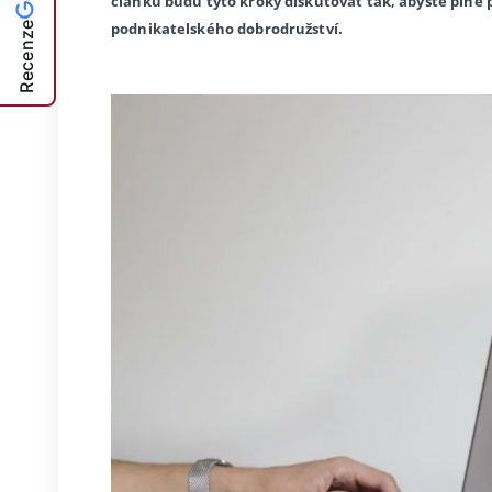
článku budu tyto kroky diskutovat tak, abyste plně 
podnikatelského dobrodružství.
Recenze