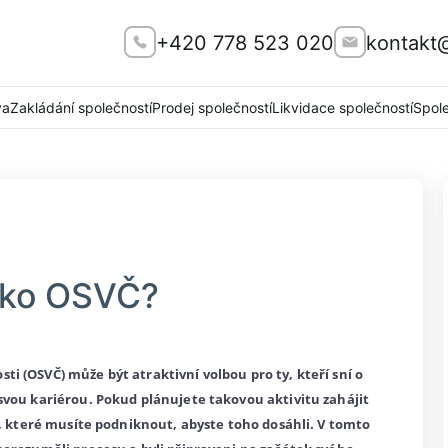
+420 778 523 020
kontakt
va
Zakládání společností
Prodej společností
Likvidace společností
Spol
jako OSVČ?
i (OSVČ) může být atraktivní volbou pro ty, kteří sní o
svou kariérou. Pokud plánujete takovou aktivitu zahájit
y, které musíte podniknout, abyste toho dosáhli. V tomto