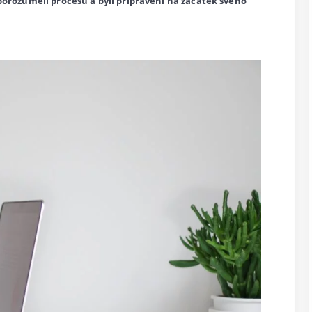
porozuměli procesu a byli připraveni na začátek svého