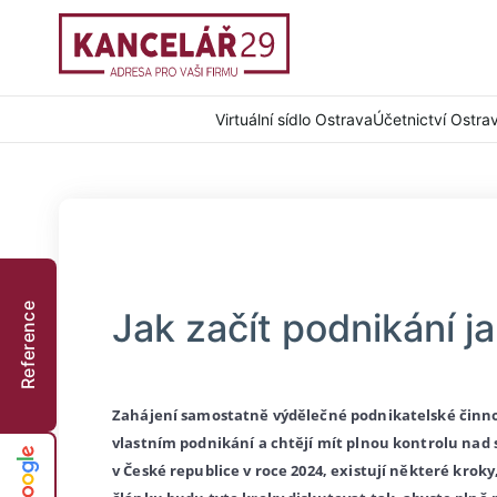
Virtuální sídlo Ostrava
Účetnictví Ostra
Reference
Jak začít podnikání 
Zahájení samostatně výdělečné podnikatelské činnost
vlastním podnikání a chtějí mít plnou kontrolu nad 
v České republice v roce 2024, existují některé krok