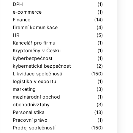
DPH
(1)
e-commerce
(1)
Finance
(14)
firemní komunikace
(4)
HR
(5)
Kancelář pro firmu
(1)
Kryptoměny v Česku
(1)
kyberbezpečnost
(1)
kybernetická bezpečnost
(2)
Likvidace společností
(150)
logistika v exportu
(1)
marketing
(3)
mezinárodní obchod
(1)
obchodnívztahy
(3)
Personalistika
(13)
Pracovní právo
(1)
Prodej společností
(150)