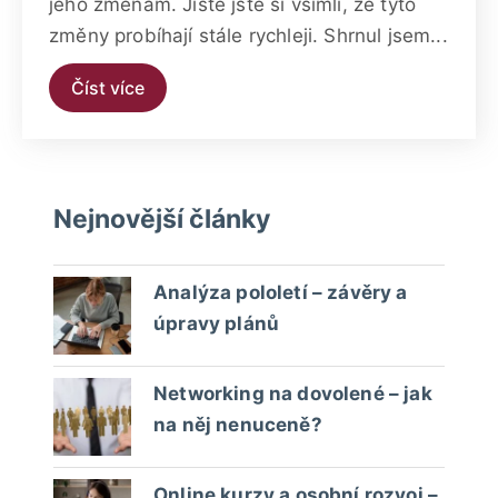
jeho změnám. Jistě jste si všimli, že tyto
změny probíhají stále rychleji. Shrnul jsem...
Číst více
Nejnovější články
Analýza pololetí – závěry a
úpravy plánů
Networking na dovolené – jak
na něj nenuceně?
Online kurzy a osobní rozvoj –