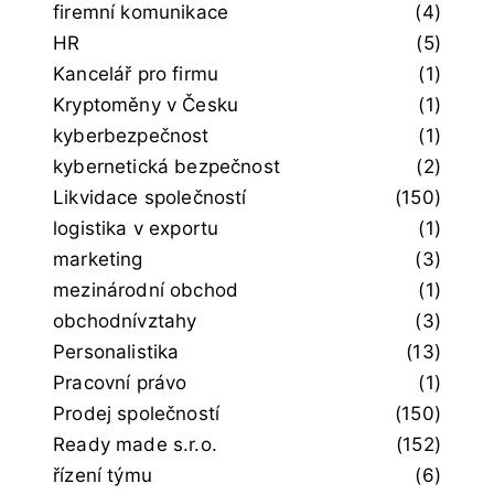
firemní komunikace
(4)
HR
(5)
Kancelář pro firmu
(1)
Kryptoměny v Česku
(1)
kyberbezpečnost
(1)
kybernetická bezpečnost
(2)
Likvidace společností
(150)
logistika v exportu
(1)
marketing
(3)
mezinárodní obchod
(1)
obchodnívztahy
(3)
Personalistika
(13)
Pracovní právo
(1)
Prodej společností
(150)
Ready made s.r.o.
(152)
řízení týmu
(6)