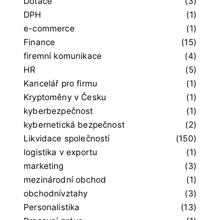
Dotace
(3)
DPH
(1)
e-commerce
(1)
Finance
(15)
firemní komunikace
(4)
HR
(5)
Kancelář pro firmu
(1)
Kryptoměny v Česku
(1)
kyberbezpečnost
(1)
kybernetická bezpečnost
(2)
Likvidace společností
(150)
logistika v exportu
(1)
marketing
(3)
mezinárodní obchod
(1)
obchodnívztahy
(3)
Personalistika
(13)