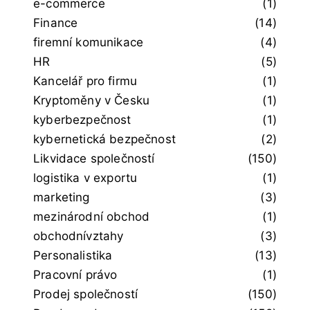
e-commerce
(1)
Finance
(14)
firemní komunikace
(4)
HR
(5)
Kancelář pro firmu
(1)
Kryptoměny v Česku
(1)
kyberbezpečnost
(1)
kybernetická bezpečnost
(2)
Likvidace společností
(150)
logistika v exportu
(1)
marketing
(3)
mezinárodní obchod
(1)
obchodnívztahy
(3)
Personalistika
(13)
Pracovní právo
(1)
Prodej společností
(150)