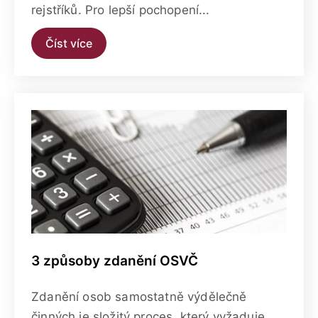
rejstříků. Pro lepší pochopení...
Číst více
3 způsoby zdanění OSVČ
Zdanění osob samostatně výdělečně
činných je složitý proces, který vyžaduje