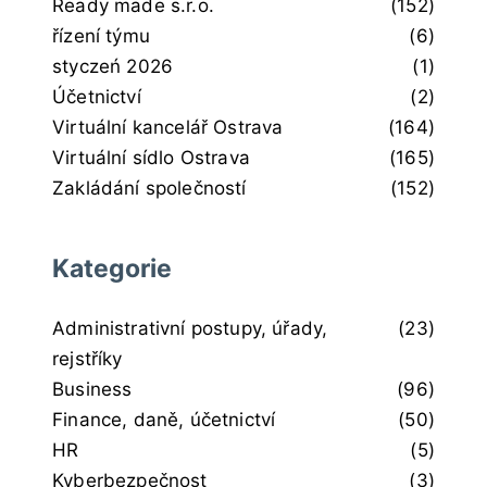
Ready made s.r.o.
(152)
řízení týmu
(6)
styczeń 2026
(1)
Účetnictví
(2)
Virtuální kancelář Ostrava
(164)
Virtuální sídlo Ostrava
(165)
Zakládání společností
(152)
Kategorie
Administrativní postupy, úřady,
(23)
rejstříky
Business
(96)
Finance, daně, účetnictví
(50)
HR
(5)
Kyberbezpečnost
(3)