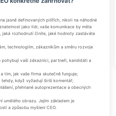
CEO konkrétně zahrnovat?
a jasně definovaných pilířích, nikoli na náhodné
natelnost jako lídr, vaše komunikace by měla
jaká rozhodnutí činíte, jaké hodnoty zastáváte
m, technologiím, zákazníkům a směru rozvoje
pohybují vaši zákazníci, partneři, kandidáti a
a tím, jak vaše firma skutečně funguje;
tehdy, když vyžadují širší komentář;
hlášení, přehnané autoprezentace a obecných
í umělého obrazu. Jejím základem je
ostí a způsobu myšlení CEO.