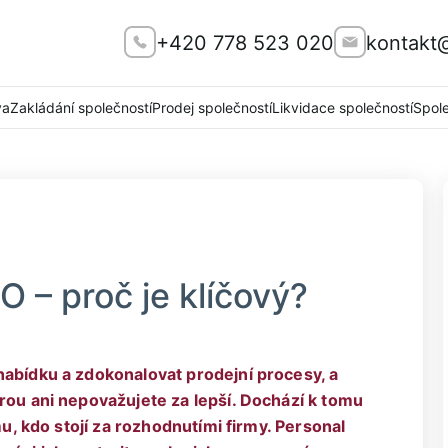
+420 778 523 020
kontakt
va
Zakládání společností
Prodej společností
Likvidace společností
Spol
 – proč je klíčový?
nabídku a zdokonalovat prodejní procesy, a
rou ani nepovažujete za lepší. Dochází k tomu
mu, kdo stojí za rozhodnutími firmy. Personal