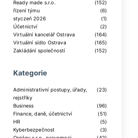
Ready made s.r.o.
(152)
řízení týmu
(6)
styczeń 2026
(1)
Účetnictví
(2)
Virtuální kancelář Ostrava
(164)
Virtuální sídlo Ostrava
(165)
Zakládání společností
(152)
Kategorie
Administrativní postupy, úřady,
(23)
rejstříky
Business
(96)
Finance, daně, účetnictví
(51)
HR
(5)
Kyberbezpečnost
(3)
Orgány s.r.o., pravomoci,
(42)