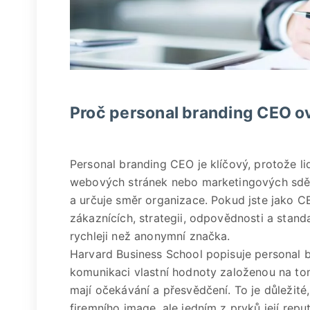
Proč personal branding CEO ov
Personal branding CEO je klíčový, protože li
webových stránek nebo marketingových sdělen
a určuje směr organizace. Pokud jste jako CE
zákaznících, strategii, odpovědnosti a stan
rychleji než anonymní značka.
Harvard Business School popisuje personal 
komunikaci vlastní hodnoty založenou na tom,
mají očekávání a přesvědčení. To je důležit
firemního image, ale jedním z prvků její repu