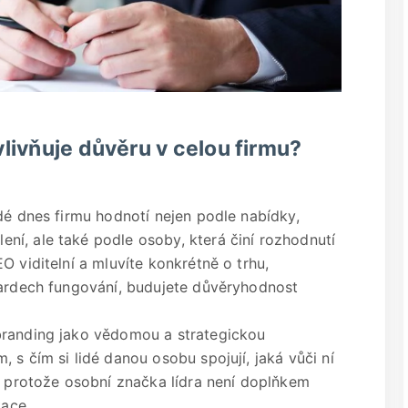
livňuje důvěru v celou firmu?
dé dnes firmu hodnotí nejen podle nabídky,
í, ale také podle osoby, která činí rozhodnutí
O viditelní a mluvíte konkrétně o trhu,
dardech fungování, budujete důvěryhodnost
branding jako vědomou a strategickou
 s čím si lidé danou osobu spojují, jaká vůči ní
é, protože osobní značka lídra není doplňkem
tace.