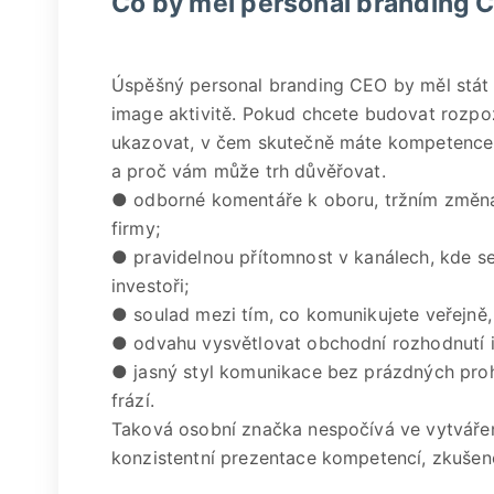
Co by měl personal branding 
Úspěšný personal branding CEO by měl stát n
image aktivitě. Pokud chcete budovat rozpoz
ukazovat, v čem skutečně máte kompetence, 
a proč vám může trh důvěřovat.
● odborné komentáře k oboru, tržním změná
firmy;
● pravidelnou přítomnost v kanálech, kde se 
investoři;
● soulad mezi tím, co komunikujete veřejně, 
● odvahu vysvětlovat obchodní rozhodnutí i 
● jasný styl komunikace bez prázdných pro
frází.
Taková osobní značka nespočívá ve vytvářen
konzistentní prezentace kompetencí, zkušen