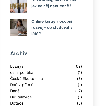
jak na něj nenuceně?
Online kurzy a osobní
rozvoj – co studovat v
létě?
Archiv
byznys
(62)
celní politika
(1)
Česká Ekonomika
(5)
Daň z příjmů
(1)
Daně
(17)
Digitalizace
(1)
Dotace
(3)