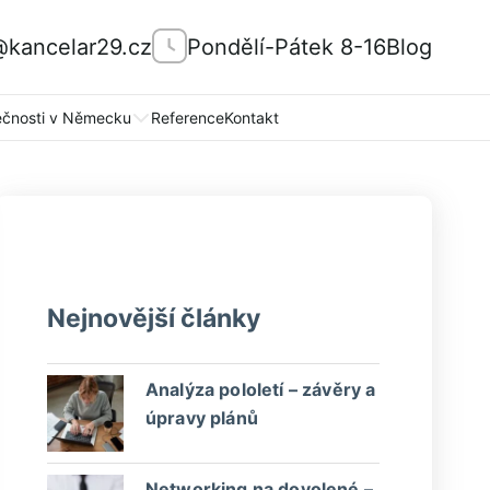
@kancelar29.cz
Pondělí-Pátek 8-16
Blog
ečnosti v Německu
Reference
Kontakt
Nejnovější články
Analýza pololetí – závěry a
úpravy plánů
Networking na dovolené –