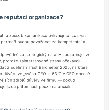
e reputaci organizace?
utí a způsob komunikace ovlivňují to, zda vás
í partneři budou považovat za kompetentní a
dpovědné za strategický narativ upozorňuje, že
y, protože zainteresované strany očekávají
e dat z Edelman Trust Barometer 2025, na která
o důvěru ve „svého CEO“ a 53 % v CEO obecně.
nějších zdrojů důvěry ve firmu — pokud
je svou přítomnost pouze na oficiální