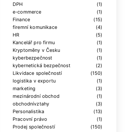
DPH
(1)
e-commerce
(1)
Finance
(15)
firemní komunikace
(4)
HR
(5)
Kancelář pro firmu
(1)
Kryptoměny v Česku
(1)
kyberbezpečnost
(1)
kybernetická bezpečnost
(2)
Likvidace společností
(150)
logistika v exportu
(1)
marketing
(3)
mezinárodní obchod
(1)
obchodnívztahy
(3)
Personalistika
(13)
Pracovní právo
(1)
Prodej společností
(150)