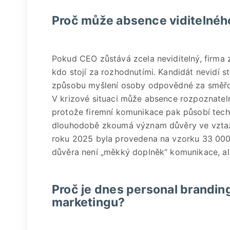
Proč může absence viditelného
Pokud CEO zůstává zcela neviditelný, firma z
kdo stojí za rozhodnutími. Kandidát nevidí s
způsobu myšlení osoby odpovědné za směřo
V krizové situaci může absence rozpoznatelné
protože firemní komunikace pak působí tec
dlouhodobě zkoumá význam důvěry ve vztazí
roku 2025 byla provedena na vzorku 33 000
důvěra není „měkký doplněk“ komunikace, ale 
Proč je dnes personal branding
marketingu?