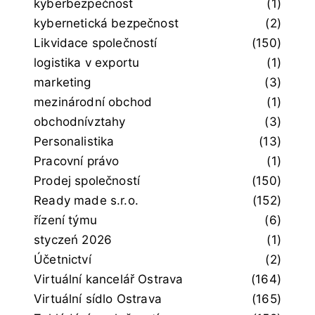
kyberbezpečnost
(1)
kybernetická bezpečnost
(2)
Likvidace společností
(150)
logistika v exportu
(1)
marketing
(3)
mezinárodní obchod
(1)
obchodnívztahy
(3)
Personalistika
(13)
Pracovní právo
(1)
Prodej společností
(150)
Ready made s.r.o.
(152)
řízení týmu
(6)
styczeń 2026
(1)
Účetnictví
(2)
Virtuální kancelář Ostrava
(164)
Virtuální sídlo Ostrava
(165)