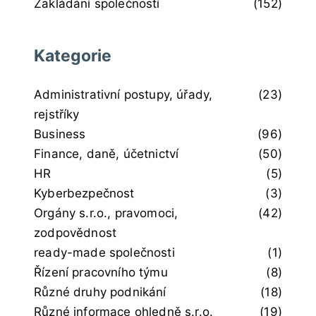
Zakládání společností
(152)
Kategorie
Administrativní postupy, úřady,
(23)
rejstříky
Business
(96)
Finance, daně, účetnictví
(50)
HR
(5)
Kyberbezpečnost
(3)
Orgány s.r.o., pravomoci,
(42)
zodpovědnost
ready-made společnosti
(1)
Řízení pracovního týmu
(8)
Různé druhy podnikání
(18)
Různé informace ohledně s.r.o.
(19)