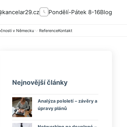
@kancelar29.cz
Pondělí-Pátek 8-16
Blog
ečnosti v Německu
Reference
Kontakt
Nejnovější články
Analýza pololetí – závěry a
úpravy plánů
Networking na dovolené –