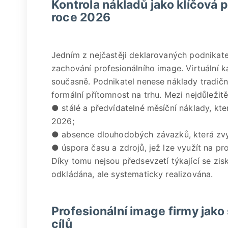
Kontrola nákladů jako klíčová
roce 2026
Jedním z nejčastěji deklarovaných podnikatel
zachování profesionálního image. Virtuální 
současně. Podnikatel nenese náklady tradič
formální přítomnost na trhu. Mezi nejdůležitěj
● stálé a předvídatelné měsíční náklady, kte
2026;
● absence dlouhodobých závazků, která zvyšuj
● úspora času a zdrojů, jež lze využít na pro
Díky tomu nejsou předsevzetí týkající se zisk
odkládána, ale systematicky realizována.
Profesionální image firmy jako
cílů