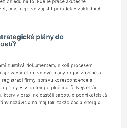
bez ohledu na to, kde je práce skutečně
t, musí nejprve zajistit pořádek v základních
strategické plány do
ostí?
emí zůstává dokumentem, nikoli procesem.
žňuje zavádět rozvojové plány organizovaně a
o registraci firmy, správu korespondence a
má přímý vliv na tempo plnění cílů. Největším
 který v praxi nejčastěji sabotuje podnikatelská
vány nezávisle na majiteli, takže čas a energie
.