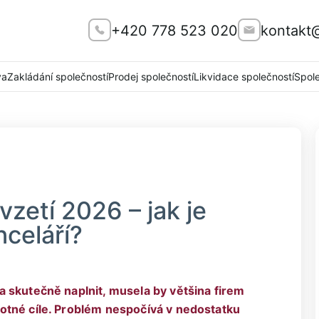
+420 778 523 020
kontakt
va
Zakládání společností
Prodej společností
Likvidace společností
Spol
zetí 2026 – jak je
nceláří?
 skutečně naplnit, musela by většina firem
otné cíle. Problém nespočívá v nedostatku