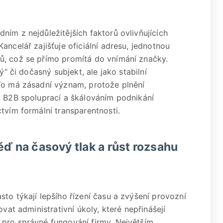
ím z nejdůležitějších faktorů ovlivňujících
ancelář zajišťuje oficiální adresu, jednotnou
ů, což se přímo promítá do vnímání značky.
ý“ či dočasný subjekt, ale jako stabilní
 To má zásadní význam, protože plnění
, B2B spoluprací a škálováním podnikání
tvím formální transparentnosti.
ěď na časový tlak a růst rozsahu
to týkají lepšího řízení času a zvýšení provozní
ovat administrativní úkoly, které nepřinášejí
 pro správné fungování firmy. Největším