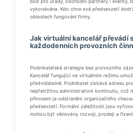
bod pro úřady, obchodní partnery i klienty, 
vykonávána. Kdo chce svá předsevzetí dodrže
oblastech fungování firmy.
Jak virtuální kancelář převádí 
každodenních provozních činn
Podnikatelská strategie bez provozního záz
Kancelář fungující ve virtuálním režimu umo
předvídatelně. Podnikatel získává adresu pr
nepřetržitou administrativní kontinuitu, což 
přínosem je odstranění organizačního chaosu,
předsevzetí. Formální záležitosti jsou vyřizo
mohou být věnovány rozvoji, prodeji a řízení