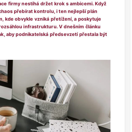
ace firmy nestíhá držet krok s ambicemi. Když
haos přebírat kontrolu, i ten nejlepší plán
am, kde obvykle vzniká přetížení, a poskytuje
 rozsáhlou infrastrukturu. V dnešním článku
tak, aby podnikatelská předsevzetí přestala být