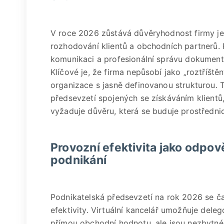
V roce 2026 zůstává důvěryhodnost firmy jedn
rozhodování klientů a obchodních partnerů. K
komunikaci a profesionální správu dokument
Klíčové je, že firma nepůsobí jako „roztříštěn
organizace s jasně definovanou strukturou.
předsevzetí spojených se získáváním klientů
vyžaduje důvěru, která se buduje prostřednic
Provozní efektivita jako odpov
podnikání
Podnikatelská předsevzetí na rok 2026 se čas
efektivity. Virtuální kancelář umožňuje deleg
přímou obchodní hodnotu, ale jsou nezbytné