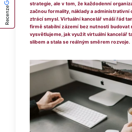
strategie, ale v tom, že každodenní organiz
Recenze
začnou formality, náklady a administrativní c
ztrácí smysl. Virtuální kancelář vnáší řád t
firmě stabilní zázemí bez nutnosti budovat
vysvětlujeme, jak využít virtuální kancelář 
slibem a stala se reálným směrem rozvoje.