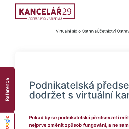
Virtuální sídlo Ostrava
Účetnictví Ostra
Reference
Podnikatelská předsev
dodržet s virtuální ka
Pokud by se podnikatelská předsevzetí měla
nejprve změnit způsob fungování, a ne sam