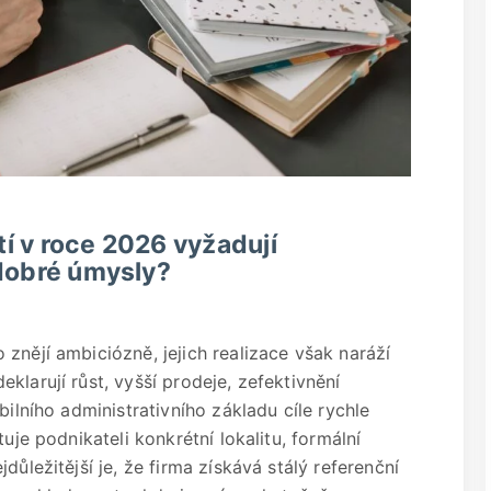
í v roce 2026 vyžadují
 dobré úmysly?
znějí ambiciózně, jejich realizace však naráží
klarují růst, vyšší prodeje, zefektivnění
bilního administrativního základu cíle rychle
uje podnikateli konkrétní lokalitu, formální
důležitější je, že firma získává stálý referenční