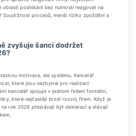
é oblasti podnikání bez nutnosti reagovat na
k? Soudržnost procesů, menší riziko zpoždění a
ně zvyšuje šanci dodržet
26?
otázkou motivace, ale systému. Kancelář
nost, které jsou nezbytné pro realizaci
ální kancelář spojuje v jednom řešení formální,
éry, které nejčastěji brzdí rozvoj firem. Když je
na rok 2026 přestávají být deklarací a stávají
okem.