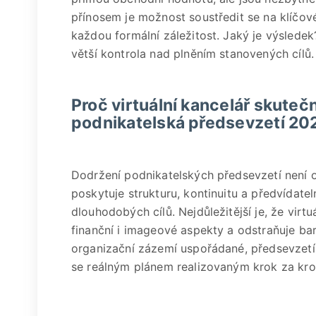
přínosem je možnost soustředit se na klíčov
každou formální záležitost. Jaký je výslede
větší kontrola nad plněním stanovených cílů.
Proč virtuální kancelář skuteč
podnikatelská předsevzetí 20
Dodržení podnikatelských předsevzetí není 
poskytuje strukturu, kontinuitu a předvídatel
dlouhodobých cílů. Nejdůležitější je, že virtu
finanční i imageové aspekty a odstraňuje bari
organizační zázemí uspořádané, předsevzetí 
se reálným plánem realizovaným krok za kr