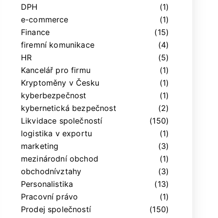
DPH
(1)
e-commerce
(1)
Finance
(15)
firemní komunikace
(4)
HR
(5)
Kancelář pro firmu
(1)
Kryptoměny v Česku
(1)
kyberbezpečnost
(1)
kybernetická bezpečnost
(2)
Likvidace společností
(150)
logistika v exportu
(1)
marketing
(3)
mezinárodní obchod
(1)
obchodnívztahy
(3)
Personalistika
(13)
Pracovní právo
(1)
Prodej společností
(150)