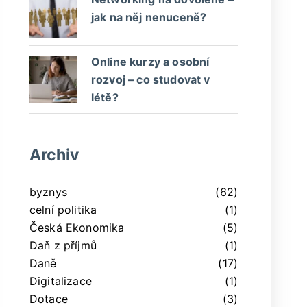
jak na něj nenuceně?
Online kurzy a osobní
rozvoj – co studovat v
létě?
Archiv
byznys
(62)
celní politika
(1)
Česká Ekonomika
(5)
Daň z příjmů
(1)
Daně
(17)
Digitalizace
(1)
Dotace
(3)