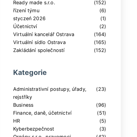
Ready made s.r.o.
(152)
řízení týmu
(6)
styczeń 2026
(1)
Účetnictví
(2)
Virtuální kancelář Ostrava
(164)
Virtuální sídlo Ostrava
(165)
Zakládání společností
(152)
Kategorie
Administrativní postupy, úřady,
(23)
rejstříky
Business
(96)
Finance, daně, účetnictví
(51)
HR
(5)
Kyberbezpečnost
(3)
Orgány s.r.o., pravomoci,
(42)