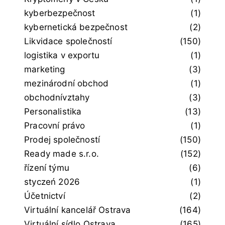
kyberbezpečnost
(1)
kybernetická bezpečnost
(2)
Likvidace společností
(150)
logistika v exportu
(1)
marketing
(3)
mezinárodní obchod
(1)
obchodnívztahy
(3)
Personalistika
(13)
Pracovní právo
(1)
Prodej společností
(150)
Ready made s.r.o.
(152)
řízení týmu
(6)
styczeń 2026
(1)
Účetnictví
(2)
Virtuální kancelář Ostrava
(164)
Virtuální sídlo Ostrava
(165)