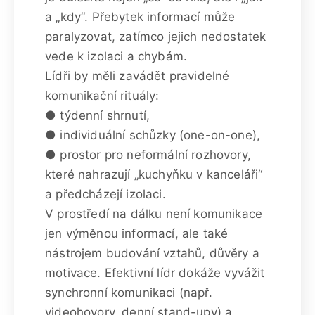
a „kdy“. Přebytek informací může
paralyzovat, zatímco jejich nedostatek
vede k izolaci a chybám.
Lídři by měli zavádět pravidelné
komunikační rituály:
● týdenní shrnutí,
● individuální schůzky (one-on-one),
● prostor pro neformální rozhovory,
které nahrazují „kuchyňku v kanceláři“
a předcházejí izolaci.
V prostředí na dálku není komunikace
jen výměnou informací, ale také
nástrojem budování vztahů, důvěry a
motivace. Efektivní lídr dokáže vyvážit
synchronní komunikaci (např.
videohovory, denní stand-upy) a