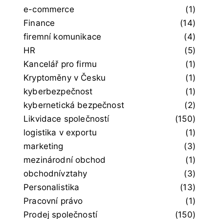
e-commerce
(1)
Finance
(14)
firemní komunikace
(4)
HR
(5)
Kancelář pro firmu
(1)
Kryptoměny v Česku
(1)
kyberbezpečnost
(1)
kybernetická bezpečnost
(2)
Likvidace společností
(150)
logistika v exportu
(1)
marketing
(3)
mezinárodní obchod
(1)
obchodnívztahy
(3)
Personalistika
(13)
Pracovní právo
(1)
Prodej společností
(150)