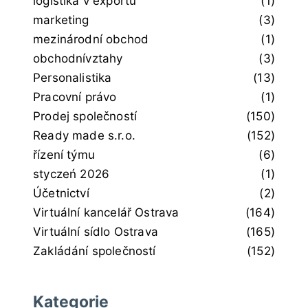
logistika v exportu
(1)
marketing
(3)
mezinárodní obchod
(1)
obchodnívztahy
(3)
Personalistika
(13)
Pracovní právo
(1)
Prodej společností
(150)
Ready made s.r.o.
(152)
řízení týmu
(6)
styczeń 2026
(1)
Účetnictví
(2)
Virtuální kancelář Ostrava
(164)
Virtuální sídlo Ostrava
(165)
Zakládání společností
(152)
Kategorie