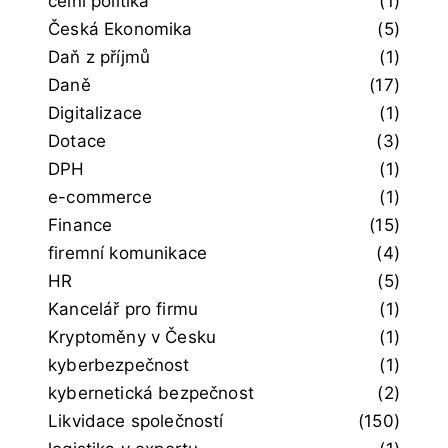
celní politika
(1)
Česká Ekonomika
(5)
Daň z příjmů
(1)
Daně
(17)
Digitalizace
(1)
Dotace
(3)
DPH
(1)
e-commerce
(1)
Finance
(15)
firemní komunikace
(4)
HR
(5)
Kancelář pro firmu
(1)
Kryptoměny v Česku
(1)
kyberbezpečnost
(1)
kybernetická bezpečnost
(2)
Likvidace společností
(150)