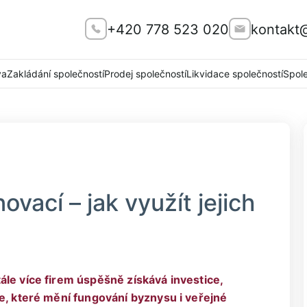
+420 778 523 020
kontakt
va
Zakládání společností
Prodej společností
Likvidace společností
Spol
ovací – jak využít jejich
ále více firem úspěšně získává investice,
ie, které mění fungování byznysu i veřejné