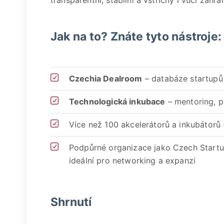
transparentní, stabilní a vstřícný i vůči zahr
Jak na to? Znáte tyto nástroje:
Czechia Dealroom
– databáze startupů
Technologická inkubace
– mentoring, p
Více než 100 akcelerátorů a inkubátorů 
Podpůrné organizace jako Czech Startu
ideální pro networking a expanzi
Shrnutí