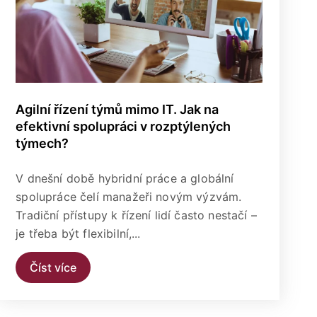
Agilní řízení týmů mimo IT. Jak na
efektivní spolupráci v rozptýlených
týmech?
V dnešní době hybridní práce a globální
spolupráce čelí manažeři novým výzvám.
Tradiční přístupy k řízení lidí často nestačí –
je třeba být flexibilní,...
Číst více