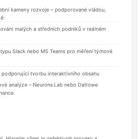
avební kameny rozvoje – podporované vládou,
ně:
ncování malých a středních podniků v reálném
ů typu Slack nebo MS Teams pro měření týmové
podporující tvorbu interaktivního obsahu
atové analýze – Neurons Lab nebo Datlowe
inance.
i. Hlavním cílem je zefektivnit procesy a