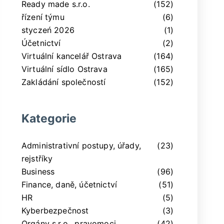
Ready made s.r.o.
(152)
řízení týmu
(6)
styczeń 2026
(1)
Účetnictví
(2)
Virtuální kancelář Ostrava
(164)
Virtuální sídlo Ostrava
(165)
Zakládání společností
(152)
Kategorie
Administrativní postupy, úřady,
(23)
rejstříky
Business
(96)
Finance, daně, účetnictví
(51)
HR
(5)
Kyberbezpečnost
(3)
Orgány s.r.o., pravomoci,
(42)