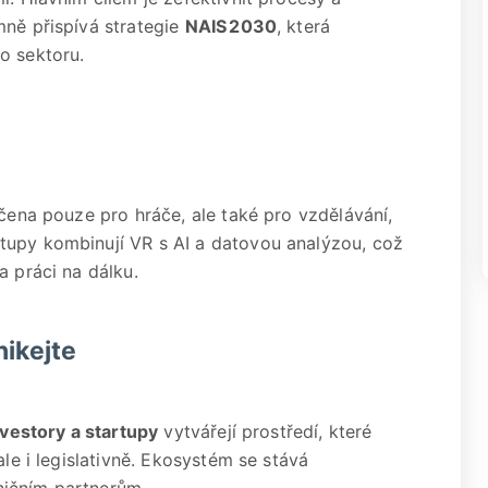
mně přispívá strategie
NAIS
2030
, která
o sektoru.
rčena pouze pro hráče, ale také pro vzdělávání,
tupy kombinují VR s AI a datovou analýzou, což
a práci na dálku.
nikejte
nvestory a startupy
vytvářejí prostředí, které
ale i legislativně. Ekosystém se stává