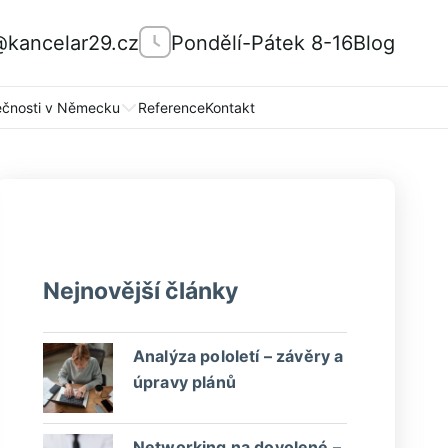
@kancelar29.cz
Pondělí-Pátek 8-16
Blog
ečnosti v Německu
Reference
Kontakt
Nejnovější články
Analýza pololetí – závěry a
úpravy plánů
Networking na dovolené –