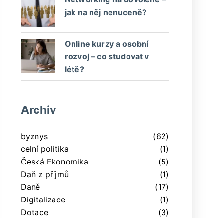
jak na něj nenuceně?
Online kurzy a osobní
rozvoj – co studovat v
létě?
Archiv
byznys
(62)
celní politika
(1)
Česká Ekonomika
(5)
Daň z příjmů
(1)
Daně
(17)
Digitalizace
(1)
Dotace
(3)