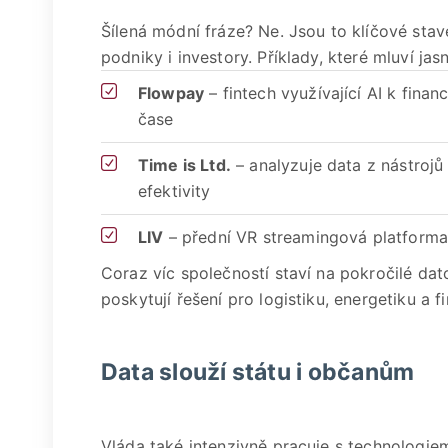
Šílená módní fráze? Ne. Jsou to klíčové st
podniky i investory. Příklady, které mluví jas
Flowpay
– fintech využívající AI k fina
čase
Time is Ltd.
– analyzuje data z nástroj
efektivity
LIV
– přední VR streamingová platforma 
Coraz víc společností staví na pokročilé d
poskytují řešení pro logistiku, energetiku a f
Data slouží státu i občanům
Vláda také intenzivně pracuje s technologiem