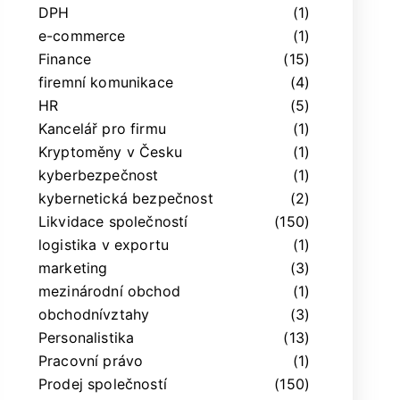
DPH
(1)
e-commerce
(1)
Finance
(15)
firemní komunikace
(4)
HR
(5)
Kancelář pro firmu
(1)
Kryptoměny v Česku
(1)
kyberbezpečnost
(1)
kybernetická bezpečnost
(2)
Likvidace společností
(150)
logistika v exportu
(1)
marketing
(3)
mezinárodní obchod
(1)
obchodnívztahy
(3)
Personalistika
(13)
Pracovní právo
(1)
Prodej společností
(150)