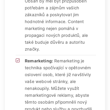
Obsah by měl být přizpůsoben
potřebám a zájmům vašich
zákazníků a poskytovat jim
hodnotné informace. Content
marketing nejen pomáhá v
propagaci nových produktů, ale
také buduje důvěru a autoritu
značky.
Remarketing:
Remarketing je
technika spočívající v opětovném
oslovení osob, které již navštívily
vaše webové stránky, ale
nenakoupily. Můžete využít
remarketingové reklamy, abyste
těmto osobám připomněli nový
produkt nebo službu a povzbudili