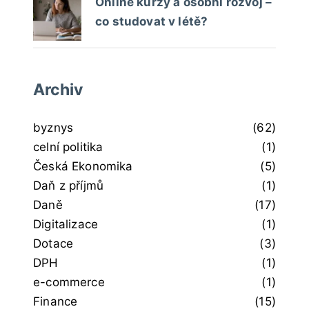
Online kurzy a osobní rozvoj –
co studovat v létě?
Archiv
byznys
(62)
celní politika
(1)
Česká Ekonomika
(5)
Daň z příjmů
(1)
Daně
(17)
Digitalizace
(1)
Dotace
(3)
DPH
(1)
e-commerce
(1)
Finance
(15)