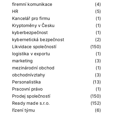
firemní komunikace
(4)
HR
(5)
Kancelář pro firmu
(1)
Kryptoměny v Česku
(1)
kyberbezpečnost
(1)
kybernetická bezpečnost
(2)
Likvidace společností
(150)
logistika v exportu
(1)
marketing
(3)
mezinárodní obchod
(1)
obchodnívztahy
(3)
Personalistika
(13)
Pracovní právo
(1)
Prodej společností
(150)
Ready made s.r.o.
(152)
řízení týmu
(6)