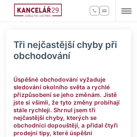
Tři nejčastější chyby při
obchodování
Úspěšné obchodování vyžaduje
sledování okolního světa a rychlé
přizpůsobení se jeho změnám. Jistě
jste si všimli, že tyto změny probíhají
stále rychleji. Shrnul jsem tři
nejčastější chyby, kterých se
obchodníci dopouštějí, a přidal čtyři
prodejní tipy, které úspěšní