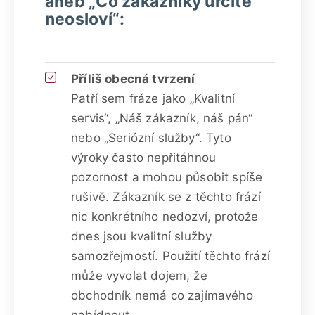
aneb „Co zákazníky určitě
neosloví“:
Příliš obecná tvrzení
Patří sem fráze jako „Kvalitní
servis“, „Náš zákazník, náš pán“
nebo „Seriózní služby“. Tyto
výroky často nepřitáhnou
pozornost a mohou působit spíše
rušivě. Zákazník se z těchto frází
nic konkrétního nedozví, protože
dnes jsou kvalitní služby
samozřejmostí. Použití těchto frází
může vyvolat dojem, že
obchodník nemá co zajímavého
nabídnout.