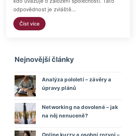
kdo uvažuje o založení společnosti. Tato
odpovědnost je zvláště...
Číst více
Nejnovější články
Analýza pololetí – závěry a
úpravy plánů
Networking na dovolené – jak
na něj nenuceně?
Online kurzy a osobní rozvoj –