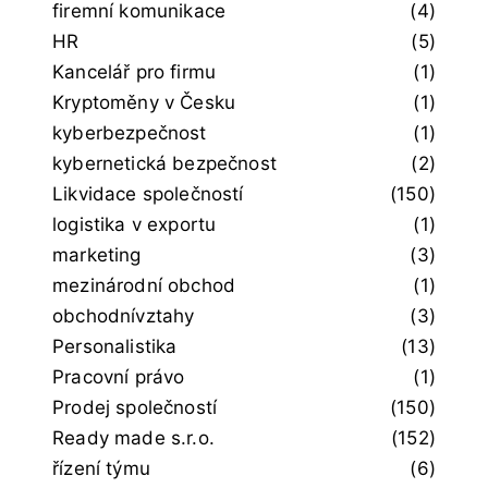
firemní komunikace
(4)
HR
(5)
Kancelář pro firmu
(1)
Kryptoměny v Česku
(1)
kyberbezpečnost
(1)
kybernetická bezpečnost
(2)
Likvidace společností
(150)
logistika v exportu
(1)
marketing
(3)
mezinárodní obchod
(1)
obchodnívztahy
(3)
Personalistika
(13)
Pracovní právo
(1)
Prodej společností
(150)
Ready made s.r.o.
(152)
řízení týmu
(6)