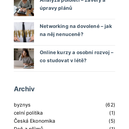
úpravy plánů
Networking na dovolené – jak
na něj nenuceně?
Online kurzy a osobní rozvoj –
co studovat v létě?
Archiv
byznys
(62)
celní politika
(1)
Česká Ekonomika
(5)
Daň z příjmů
(1)