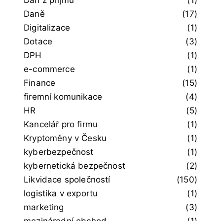
Daně
(17)
Digitalizace
(1)
Dotace
(3)
DPH
(1)
e-commerce
(1)
Finance
(15)
firemní komunikace
(4)
HR
(5)
Kancelář pro firmu
(1)
Kryptoměny v Česku
(1)
kyberbezpečnost
(1)
kybernetická bezpečnost
(2)
Likvidace společností
(150)
logistika v exportu
(1)
marketing
(3)
mezinárodní obchod
(1)