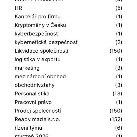
HR
(5)
Kancelář pro firmu
(1)
Kryptoměny v Česku
(1)
kyberbezpečnost
(1)
kybernetická bezpečnost
(2)
Likvidace společností
(150)
logistika v exportu
(1)
marketing
(3)
mezinárodní obchod
(1)
obchodnívztahy
(3)
Personalistika
(13)
Pracovní právo
(1)
Prodej společností
(150)
Ready made s.r.o.
(152)
řízení týmu
(6)
styczeń 2026
(1)