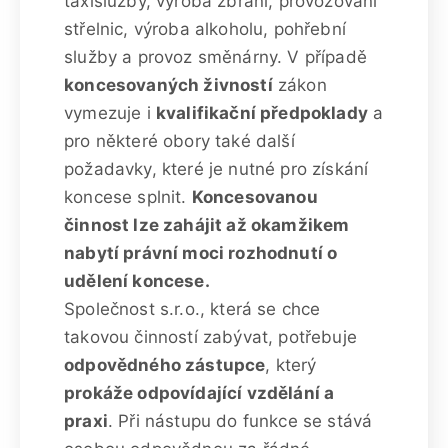
taxislužby, výroba zbraní, provozování
střelnic, výroba alkoholu, pohřební
služby a provoz směnárny. V případě
koncesovaných živností
zákon
vymezuje i
kvalifikační předpoklady
a
pro některé obory také další
požadavky, které je nutné pro získání
koncese splnit.
Koncesovanou
činnost lze zahájit až okamžikem
nabytí právní moci rozhodnutí o
udělení koncese.
Společnost s.r.o., která se chce
takovou činností zabývat, potřebuje
odpovědného zástupce
, který
prokáže odpovídající vzdělání a
praxi
. Při nástupu do funkce se stává