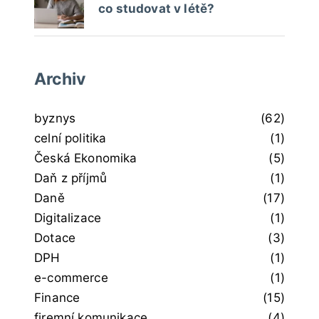
co studovat v létě?
Archiv
byznys
(62)
celní politika
(1)
Česká Ekonomika
(5)
Daň z příjmů
(1)
Daně
(17)
Digitalizace
(1)
Dotace
(3)
DPH
(1)
e-commerce
(1)
Finance
(15)
firemní komunikace
(4)