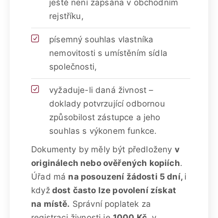
ještě není zapsána v obchodním
rejstříku,
písemný souhlas vlastníka
nemovitosti s umístěním sídla
společnosti,
vyžaduje-li daná živnost –
doklady potvrzující odbornou
způsobilost zástupce a jeho
souhlas s výkonem funkce.
Dokumenty by měly být předloženy
v
originálech nebo ověřených kopiích
.
Úřad má
na posouzení žádosti 5 dní,
i
když
dost často lze povolení získat
na místě.
Správní poplatek za
registraci živnosti je
1000 Kč
, v