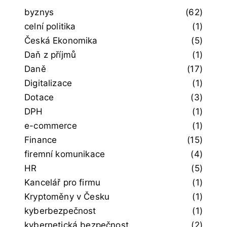
byznys
(62)
celní politika
(1)
Česká Ekonomika
(5)
Daň z příjmů
(1)
Daně
(17)
Digitalizace
(1)
Dotace
(3)
DPH
(1)
e-commerce
(1)
Finance
(15)
firemní komunikace
(4)
HR
(5)
Kancelář pro firmu
(1)
Kryptoměny v Česku
(1)
kyberbezpečnost
(1)
kybernetická bezpečnost
(2)