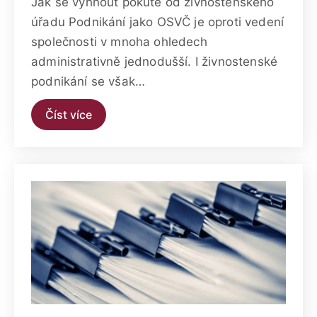
Jak se vyhnout pokutě od živnostenského
úřadu Podnikání jako OSVČ je oproti vedení
společnosti v mnoha ohledech
administrativně jednodušší. I živnostenské
podnikání se však…
Číst více