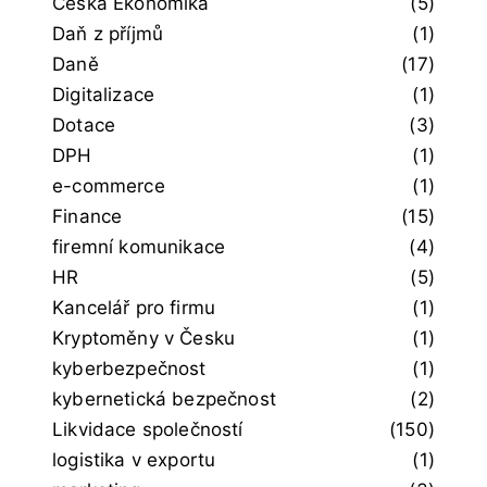
Česká Ekonomika
(5)
Daň z příjmů
(1)
Daně
(17)
Digitalizace
(1)
Dotace
(3)
DPH
(1)
e-commerce
(1)
Finance
(15)
firemní komunikace
(4)
HR
(5)
Kancelář pro firmu
(1)
Kryptoměny v Česku
(1)
kyberbezpečnost
(1)
kybernetická bezpečnost
(2)
Likvidace společností
(150)
logistika v exportu
(1)