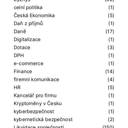
celní politika
(1)
Česká Ekonomika
(5)
Daň z příjmů
(1)
Daně
(17)
Digitalizace
(1)
Dotace
(3)
DPH
(1)
e-commerce
(1)
Finance
(14)
firemní komunikace
(4)
HR
(5)
Kancelář pro firmu
(1)
Kryptoměny v Česku
(1)
kyberbezpečnost
(1)
kybernetická bezpečnost
(2)
Likvidace společností
(150)