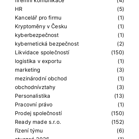
firemní komunikace
(4)
HR
(5)
Kancelář pro firmu
(1)
Kryptoměny v Česku
(1)
kyberbezpečnost
(1)
kybernetická bezpečnost
(2)
Likvidace společností
(150)
logistika v exportu
(1)
marketing
(3)
mezinárodní obchod
(1)
obchodnívztahy
(3)
Personalistika
(13)
Pracovní právo
(1)
Prodej společností
(150)
Ready made s.r.o.
(152)
řízení týmu
(6)