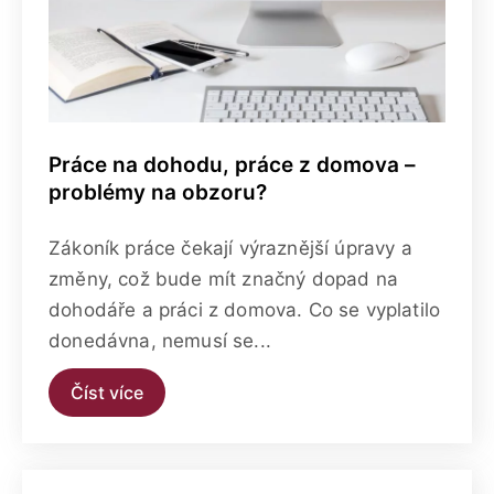
Práce na dohodu, práce z domova –
problémy na obzoru?
Zákoník práce čekají výraznější úpravy a
změny, což bude mít značný dopad na
dohodáře a práci z domova. Co se vyplatilo
donedávna, nemusí se...
Číst více