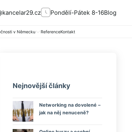
@kancelar29.cz
Pondělí-Pátek 8-16
Blog
ečnosti v Německu
Reference
Kontakt
Nejnovější články
Networking na dovolené –
jak na něj nenuceně?
Online kurzy a osobní