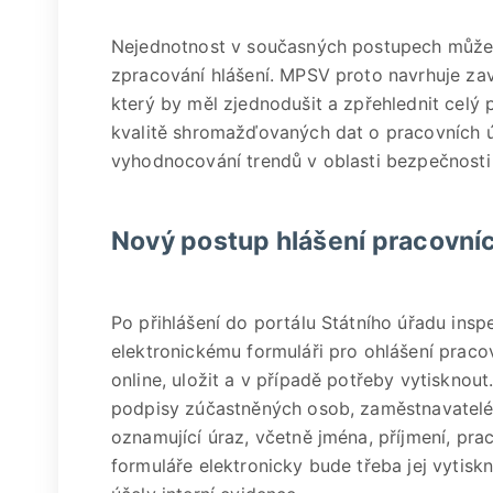
Nejednotnost v současných postupech může 
zpracování hlášení. MPSV proto navrhuje za
který by měl zjednodušit a zpřehlednit celý 
kvalitě shromažďovaných dat o pracovních úr
vyhodnocování trendů v oblasti bezpečnosti
Nový postup hlášení pracovní
Po přihlášení do portálu Státního úřadu ins
elektronickému formuláři pro ohlášení praco
online, uložit a v případě potřeby vytisknou
podpisy zúčastněných osob, zaměstnavatelé 
oznamující úraz, včetně jména, příjmení, pra
formuláře elektronicky bude třeba jej vytisk