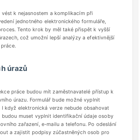
vést k nejasnostem a komplikacím při
vedení jednotného elektronického formuláře,
proces. Tento krok by měl také přispět k vyšší
azech, což umožní lepší analýzy a efektivnější
 práce.
ch úrazů
pekce práce budou mít zaměstnavatelé přístup k
vního úrazu. Formulář bude možné vyplnit
t. I když elektronická verze nebude obsahovat
budou muset vyplnit identifikační údaje osoby
covního zařazení, e-mailu a telefonu. Po odeslání
nout a zajistit podpisy zúčastněných osob pro