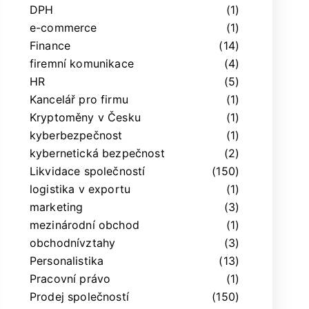
DPH
(1)
e-commerce
(1)
Finance
(14)
firemní komunikace
(4)
HR
(5)
Kancelář pro firmu
(1)
Kryptoměny v Česku
(1)
kyberbezpečnost
(1)
kybernetická bezpečnost
(2)
Likvidace společností
(150)
logistika v exportu
(1)
marketing
(3)
mezinárodní obchod
(1)
obchodnívztahy
(3)
Personalistika
(13)
Pracovní právo
(1)
Prodej společností
(150)