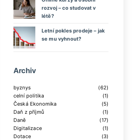
rozvoj – co studovat v
létě?
Letní pokles prodeje – jak
se mu vyhnout?
Archiv
byznys
(62)
celní politika
(1)
Česká Ekonomika
(5)
Daň z příjmů
(1)
Daně
(17)
Digitalizace
(1)
Dotace
(3)