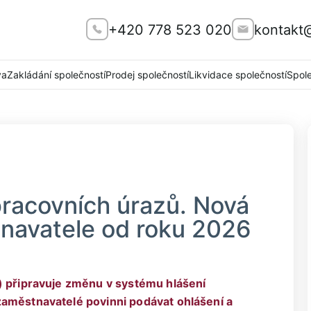
+420 778 523 020
kontakt
va
Zakládání společností
Prodej společností
Likvidace společností
Spol
pracovních úrazů. Nová
navatele od roku 2026
) připravuje změnu v systému hlášení
zaměstnavatelé povinni podávat ohlášení a