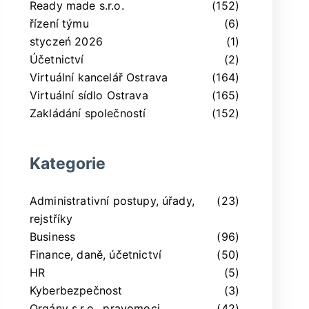
Ready made s.r.o.
(152)
řízení týmu
(6)
styczeń 2026
(1)
Účetnictví
(2)
Virtuální kancelář Ostrava
(164)
Virtuální sídlo Ostrava
(165)
Zakládání společností
(152)
Kategorie
Administrativní postupy, úřady,
(23)
rejstříky
Business
(96)
Finance, daně, účetnictví
(50)
HR
(5)
Kyberbezpečnost
(3)
Orgány s.r.o., pravomoci,
(42)