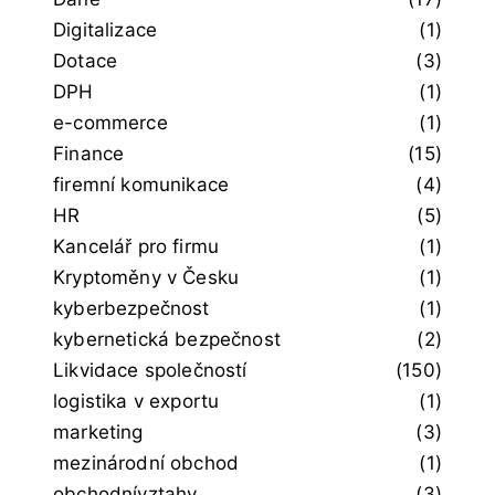
Digitalizace
(1)
Dotace
(3)
DPH
(1)
e-commerce
(1)
Finance
(15)
firemní komunikace
(4)
HR
(5)
Kancelář pro firmu
(1)
Kryptoměny v Česku
(1)
kyberbezpečnost
(1)
kybernetická bezpečnost
(2)
Likvidace společností
(150)
logistika v exportu
(1)
marketing
(3)
mezinárodní obchod
(1)
obchodnívztahy
(3)