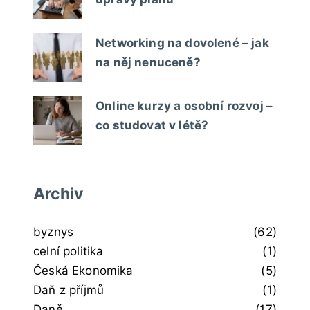
Networking na dovolené – jak
na něj nenuceně?
Online kurzy a osobní rozvoj –
co studovat v létě?
Archiv
byznys
(62)
celní politika
(1)
Česká Ekonomika
(5)
Daň z příjmů
(1)
Daně
(17)